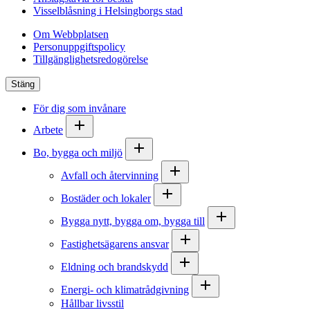
Visselblåsning i Helsingborgs stad
Om Webbplatsen
Personuppgiftspolicy
Tillgänglighetsredogörelse
Stäng
För dig som invånare
Arbete
Bo, bygga och miljö
Avfall och återvinning
Bostäder och lokaler
Bygga nytt, bygga om, bygga till
Fastighetsägarens ansvar
Eldning och brandskydd
Energi- och klimatrådgivning
Hållbar livsstil