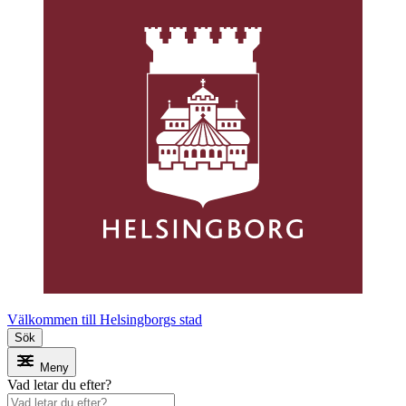
Välkommen till Helsingborgs stad
Sök
Meny
Vad letar du efter?