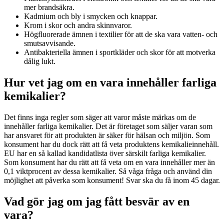
mer brandsäkra.
Kadmium och bly i smycken och knappar.
Krom i skor och andra skinnvaror.
Högfluorerade ämnen i textilier för att de ska vara vatten- och
smutsavvisande.
Antibakteriella ämnen i sportkläder och skor för att motverka
dålig lukt.
Hur vet jag om en vara innehåller farliga
kemikalier?
Det finns inga regler som säger att varor måste märkas om de
innehåller farliga kemikalier. Det är företaget som säljer varan som
har ansvaret för att produkten är säker för hälsan och miljön. Som
konsument har du dock rätt att få veta produktens kemikalieinnehåll.
EU har en så kallad kandidatlista över särskilt farliga kemikalier.
Som konsument har du rätt att få veta om en vara innehåller mer än
0,1 viktprocent av dessa kemikalier. Så våga fråga och använd din
möjlighet att påverka som konsument! Svar ska du få inom 45 dagar.
Vad gör jag om jag fått besvär av en
vara?