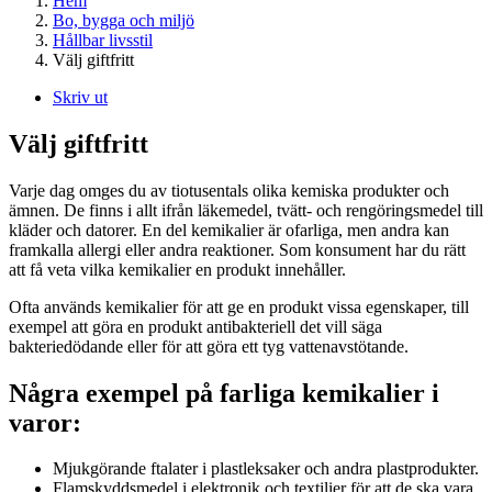
Hem
Bo, bygga och miljö
Hållbar livsstil
Välj giftfritt
Skriv ut
Välj giftfritt
Varje dag omges du av tiotusentals olika kemiska produkter och
ämnen. De finns i allt ifrån läkemedel, tvätt- och rengöringsmedel till
kläder och datorer. En del kemikalier är ofarliga, men andra kan
framkalla allergi eller andra reaktioner. Som konsument har du rätt
att få veta vilka kemikalier en produkt innehåller.
Ofta används kemikalier för att ge en produkt vissa egenskaper, till
exempel att göra en produkt antibakteriell det vill säga
bakteriedödande eller för att göra ett tyg vattenavstötande.
Några exempel på farliga kemikalier i
varor:
Mjukgörande ftalater i plastleksaker och andra plastprodukter.
Flamskyddsmedel i elektronik och textilier för att de ska vara