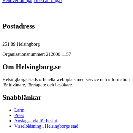
Behöver du hjälp med att ringa?
Postadress
251 89 Helsingborg
Organisationsnummer: 212000-1157
Om Helsingborg.se
Helsingborgs stads officiella webbplats med service och information
för invånare, företagare och besökare.
Snabblänkar
Larm
Press
Anslagstavla för beslut
Visselblåsning i Helsingborgs stad