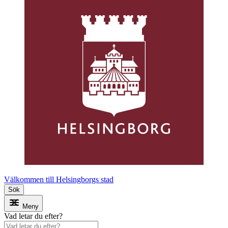
Välkommen till Helsingborgs stad
Sök
Meny
Vad letar du efter?