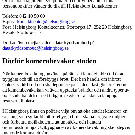
Om du har frågor eller synpunkter på hur vi behandlar dina
personuppgifter vänder du dig till Helsingborg kontaktcenter:
Telefon: 042-10 50 00
E-post:
kontaktcenter@helsingborg.se
Post: Helsingborg Kontaktcenter, Stortorget 17, 252 20 Helsingborg
Besök: Stortorget 17
Du kan även mejla stadens dataskyddsombud på
dataskyddsombud@helsingborg.se
Därför kamerabevakar staden
När kamerabevakning används på rätt sätt kan det bidra till ökad
trygghet och till att förebygga brott. Det kan handla om inbrott,
stölder, våldsbrott och skadegörelse på stadens fastigheter. Genom
att kamerabevaka kan vi även upptäcka bränder och andra typer av
oönskade händelser i ett tidigare skede för att skicka lämpliga
resurser till platsen.
I Helsingborg finns en politisk vilja om att öka antalet kameror, en
satsning som syftar till att förebygga brott, skapa tryggare miljöer
och förbättra möjligheterna att upptäcka och hantera
ordningsstörningar. Utbyggnaden av kamerabevakning sker stegvis
under de kommande åren.