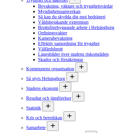
Trygghet och säkerhet
Bevakning, väktare och trygghetsvärdar
Myndighetssamverkan
Så kan du skydda dig mot bedrägeri
Våldsbejakande extremism
Brottsförebyggande arbete i Helsingborg
Ordningsvakter
Kamerabevakning
Effektiv samordning för trygghet
Välfärdsbrott
Lägesbilder över stadens riskområden
Skador och försäkringar
Kommunens organisation
Så styrs Helsingborg
Stadens ekonomi
Resultat och jämförelser
Statistik
Kris och beredskap
Samarbete