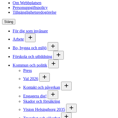
Om Webbplatsen
Personuppgiftspolicy
Tillgänglighetsredogörelse
Stäng
För dig som invånare
Arbete
Bo, bygga och miljö
Förskola och utbildning
Kommun och politik
Press
Val 2026
Kontakt och påverkan
Engagera dig!
Skador och försäkring
Vision Helsingborg 2035