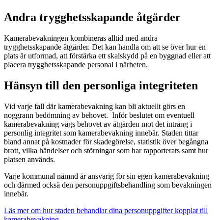
Andra trygghetsskapande åtgärder
Kamerabevakningen kombineras alltid med andra
trygghetsskapande åtgärder. Det kan handla om att se över hur en
plats är utformad, att förstärka ett skalskydd på en byggnad eller att
placera trygghetsskapande personal i närheten.
Hänsyn till den personliga integriteten
Vid varje fall där kamerabevakning kan bli aktuellt görs en
noggrann bedömning av behovet. Inför beslutet om eventuell
kamerabevakning vägs behovet av åtgärden mot det intrång i
personlig integritet som kamerabevakning innebär. Staden tittar
bland annat på kostnader för skadegörelse, statistik över begångna
brott, vilka händelser och störningar som har rapporterats samt hur
platsen används.
Varje kommunal nämnd är ansvarig för sin egen kamerabevakning
och därmed också den personuppgiftsbehandling som bevakningen
innebär.
Läs mer om hur staden behandlar dina personuppgifter kopplat till
kamerabevakning