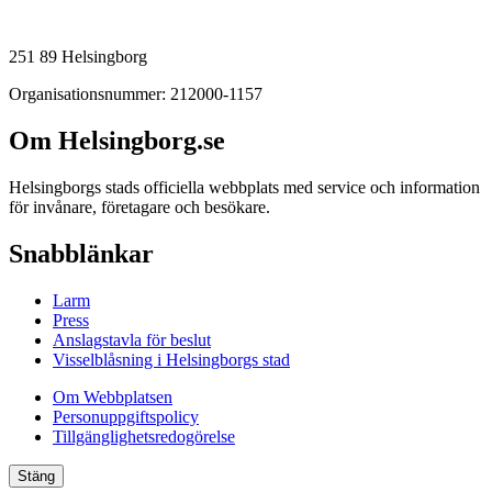
251 89 Helsingborg
Organisationsnummer: 212000-1157
Om Helsingborg.se
Helsingborgs stads officiella webbplats med service och information
för invånare, företagare och besökare.
Snabblänkar
Larm
Press
Anslagstavla för beslut
Visselblåsning i Helsingborgs stad
Om Webbplatsen
Personuppgiftspolicy
Tillgänglighetsredogörelse
Stäng