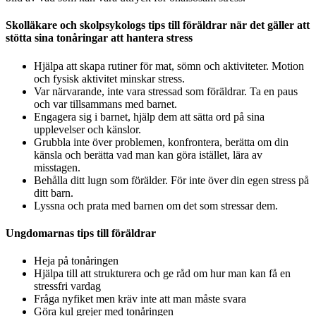
Skolläkare och skolpsykologs tips till föräldrar när det gäller att
stötta sina tonåringar att hantera stress
Hjälpa att skapa rutiner för mat, sömn och aktiviteter. Motion
och fysisk aktivitet minskar stress.
Var närvarande, inte vara stressad som föräldrar. Ta en paus
och var tillsammans med barnet.
Engagera sig i barnet, hjälp dem att sätta ord på sina
upplevelser och känslor.
Grubbla inte över problemen, konfrontera, berätta om din
känsla och berätta vad man kan göra istället, lära av
misstagen.
Behålla ditt lugn som förälder. För inte över din egen stress på
ditt barn.
Lyssna och prata med barnen om det som stressar dem.
Ungdomarnas tips till föräldrar
Heja på tonåringen
Hjälpa till att strukturera och ge råd om hur man kan få en
stressfri vardag
Fråga nyfiket men kräv inte att man måste svara
Göra kul grejer med tonåringen