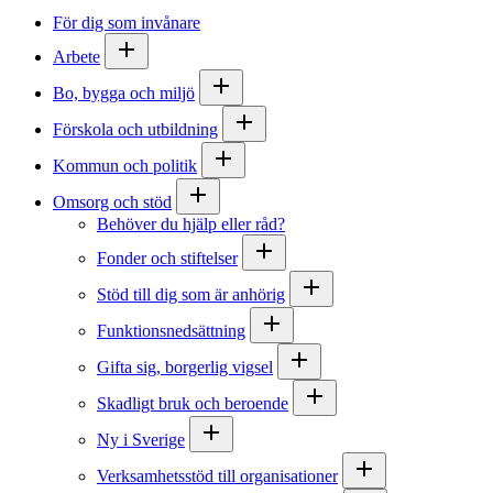
För dig som invånare
Arbete
Bo, bygga och miljö
Förskola och utbildning
Kommun och politik
Omsorg och stöd
Behöver du hjälp eller råd?
Fonder och stiftelser
Stöd till dig som är anhörig
Funktionsnedsättning
Gifta sig, borgerlig vigsel
Skadligt bruk och beroende
Ny i Sverige
Verksamhetsstöd till organisationer