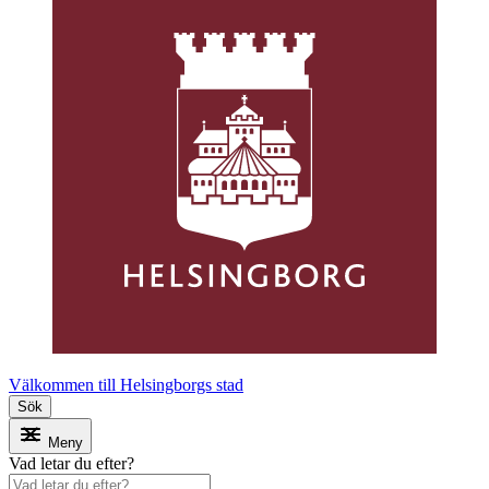
Välkommen till Helsingborgs stad
Sök
Meny
Vad letar du efter?