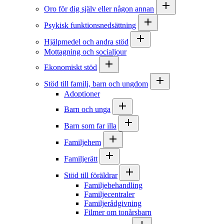
Oro för dig själv eller någon annan
Psykisk funktionsnedsättning
Hjälpmedel och andra stöd
Mottagning och socialjour
Ekonomiskt stöd
Stöd till familj, barn och ungdom
Adoptioner
Barn och unga
Barn som far illa
Familjehem
Familjerätt
Stöd till föräldrar
Familjebehandling
Familjecentraler
Familjerådgivning
Filmer om tonårsbarn