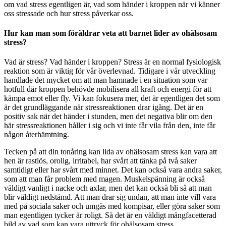
om vad stress egentligen är, vad som händer i kroppen när vi känner
oss stressade och hur stress påverkar oss.
Hur kan man som föräldrar veta att barnet lider av ohälsosam
stress?
Vad är stress? Vad händer i kroppen? Stress är en normal fysiologisk
reaktion som är viktig för vår överlevnad. Tidigare i vår utveckling
handlade det mycket om att man hamnade i en situation som var
hotfull där kroppen behövde mobilisera all kraft och energi för att
kämpa emot eller fly. Vi kan fokusera mer, det är egentligen det som
är det grundläggande när stressreaktionen drar igång. Det är en
positiv sak när det händer i stunden, men det negativa blir om den
här stressreaktionen håller i sig och vi inte får vila från den, inte får
någon återhämtning.
Tecken på att din tonåring kan lida av ohälsosam stress kan vara att
hen är rastlös, orolig, irritabel, har svårt att tänka på två saker
samtidigt eller har svårt med minnet. Det kan också vara andra saker,
som att man får problem med magen. Muskelspänning är också
väldigt vanligt i nacke och axlar, men det kan också bli så att man
blir väldigt nedstämd. Att man drar sig undan, att man inte vill vara
med på sociala saker och umgås med kompisar, eller göra saker som
man egentligen tycker är roligt. Så det är en väldigt mångfacetterad
bild av vad som kan vara uttryck för ohälsosam stress.