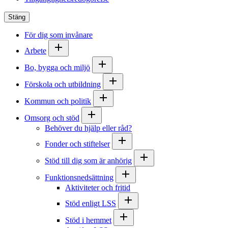
Stäng
För dig som invånare
Arbete
Bo, bygga och miljö
Förskola och utbildning
Kommun och politik
Omsorg och stöd
Behöver du hjälp eller råd?
Fonder och stiftelser
Stöd till dig som är anhörig
Funktionsnedsättning
Aktiviteter och fritid
Stöd enligt LSS
Stöd i hemmet