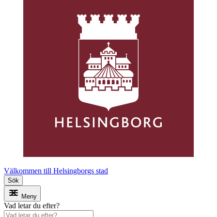
Välkommen till Helsingborgs stad
Sök
Meny
Vad letar du efter?