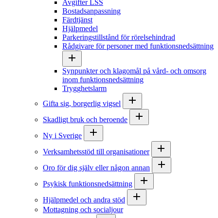
Avgifter LSS
Bostadsanpassning
Färdtjänst
Hjälpmedel
Parkeringstillstånd för rörelsehindrad
Rådgivare för personer med funktionsnedsättning
Synpunkter och klagomål på vård- och omsorg
inom funktionsnedsättning
Trygghetslarm
Gifta sig, borgerlig vigsel
Skadligt bruk och beroende
Ny i Sverige
Verksamhetsstöd till organisationer
Oro för dig själv eller någon annan
Psykisk funktionsnedsättning
Hjälpmedel och andra stöd
Mottagning och socialjour