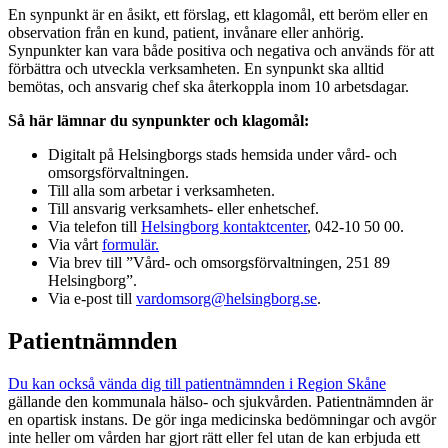
En synpunkt är en åsikt, ett förslag, ett klagomål, ett beröm eller en
observation från en kund, patient, invånare eller anhörig.
Synpunkter kan vara både positiva och negativa och används för att
förbättra och utveckla verksamheten. En synpunkt ska alltid
bemötas, och ansvarig chef ska återkoppla inom 10 arbetsdagar.
Så här lämnar du synpunkter och klagomål:
Digitalt på Helsingborgs stads hemsida under vård- och
omsorgsförvaltningen.
Till alla som arbetar i verksamheten.
Till ansvarig verksamhets- eller enhetschef.
Via telefon till
Helsingborg kontaktcenter
, 042-10 50 00.
Via vårt
formulär.
Via brev till ”Vård- och omsorgsförvaltningen, 251 89
Helsingborg”.
Via e-post till
vardomsorg@helsingborg.se
.
Patientnämnden
Du kan också vända dig till patientnämnden i Region Skåne
gällande den kommunala hälso- och sjukvården. Patientnämnden är
en opartisk instans. De gör inga medicinska bedömningar och avgör
inte heller om vården har gjort rätt eller fel utan de kan erbjuda ett