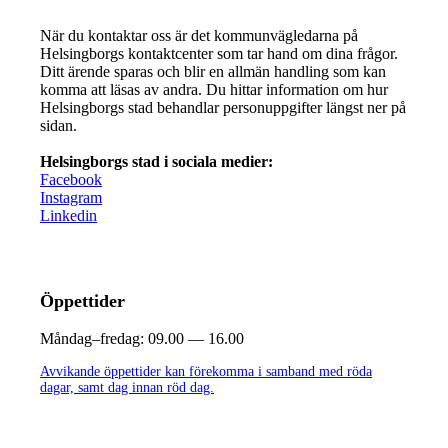
När du kontaktar oss är det kommunvägledarna på
Helsingborgs kontaktcenter som tar hand om dina frågor.
Ditt ärende sparas och blir en allmän handling som kan
komma att läsas av andra. Du hittar information om hur
Helsingborgs stad behandlar personuppgifter längst ner på
sidan.
Helsingborgs stad i sociala medier:
Facebook
Instagram
Linkedin
Öppettider
Måndag–fredag:
09.00 — 16.00
Avvikande öppettider kan förekomma i samband med röda
dagar, samt dag innan röd dag.