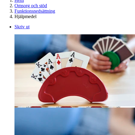
Hem
Omsorg och stöd
Funktionsnedsättning
Hjälpmedel
Skriv ut