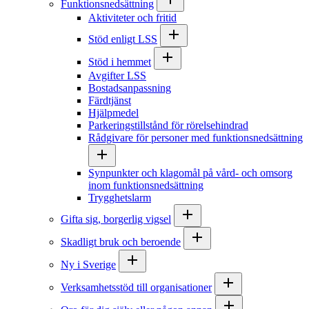
Funktionsnedsättning
Aktiviteter och fritid
Stöd enligt LSS
Stöd i hemmet
Avgifter LSS
Bostadsanpassning
Färdtjänst
Hjälpmedel
Parkeringstillstånd för rörelsehindrad
Rådgivare för personer med funktionsnedsättning
Synpunkter och klagomål på vård- och omsorg
inom funktionsnedsättning
Trygghetslarm
Gifta sig, borgerlig vigsel
Skadligt bruk och beroende
Ny i Sverige
Verksamhetsstöd till organisationer