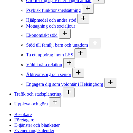
Oro för dig själv eller någon annan
Psykisk funktionsnedsättning
Hjälpmedel och andra stöd
Mottagning och socialjour
Ekonomiskt stöd
Stöd till familj, barn och ungdom
Ta ett uppdrag inom LSS
Våld i nära relation
Äldreomsorg och senior
Engagera dig som volontär i Helsingborg
Trafik och stadsplanering
Uppleva och göra
Besökare
Företagare
E-tjänster och blanketter
Evenemangskalender