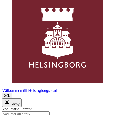
Välkommen till Helsingborgs stad
Sök
Meny
Vad letar du efter?