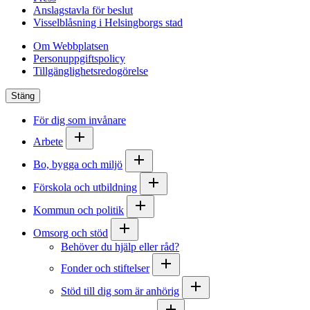
Anslagstavla för beslut
Visselblåsning i Helsingborgs stad
Om Webbplatsen
Personuppgiftspolicy
Tillgänglighetsredogörelse
Stäng
För dig som invånare
Arbete
Bo, bygga och miljö
Förskola och utbildning
Kommun och politik
Omsorg och stöd
Behöver du hjälp eller råd?
Fonder och stiftelser
Stöd till dig som är anhörig