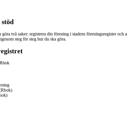
 stöd
öra två saker: registrera din förening i stadens föreningsregister och
igenom steg för steg hur du ska göra.
egistret
m Rbok
rening
 (Rbok)
Rbok)