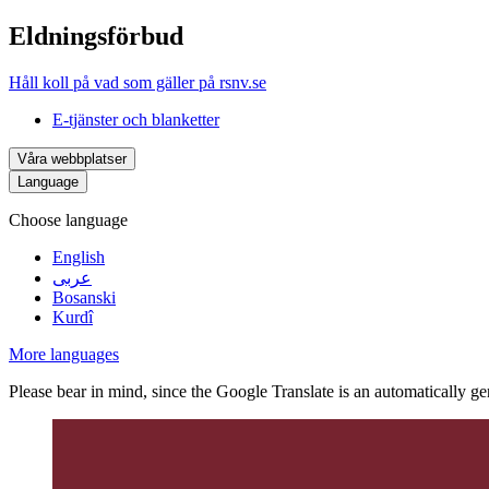
Eldningsförbud
Håll koll på vad som gäller på rsnv.se
E-tjänster och blanketter
Våra webbplatser
Language
Choose language
English
عربى
Bosanski
Kurdî
More languages
Please bear in mind, since the Google Translate is an automatically gene