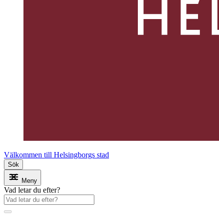
Välkommen till Helsingborgs stad
Sök
Meny
Vad letar du efter?