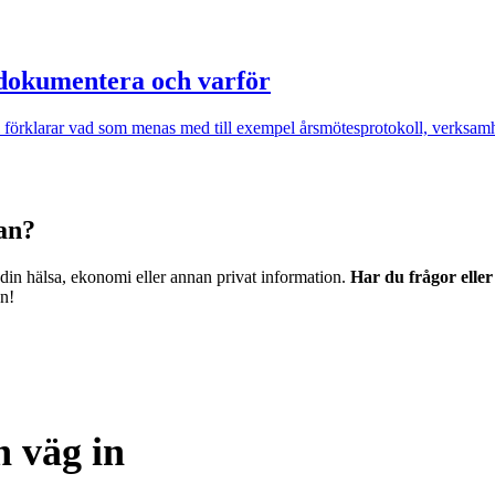
 dokumentera och varför
 Vi förklarar vad som menas med till exempel årsmötesprotokoll, verksamh
dan?
 din hälsa, ekonomi eller annan privat information.
Har du frågor elle
en!
 väg in