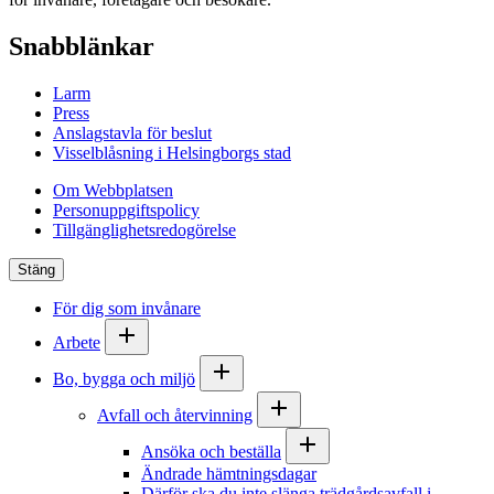
Snabblänkar
Larm
Press
Anslagstavla för beslut
Visselblåsning i Helsingborgs stad
Om Webbplatsen
Personuppgiftspolicy
Tillgänglighetsredogörelse
Stäng
För dig som invånare
Arbete
Bo, bygga och miljö
Avfall och återvinning
Ansöka och beställa
Ändrade hämtningsdagar
Därför ska du inte slänga trädgårdsavfall i