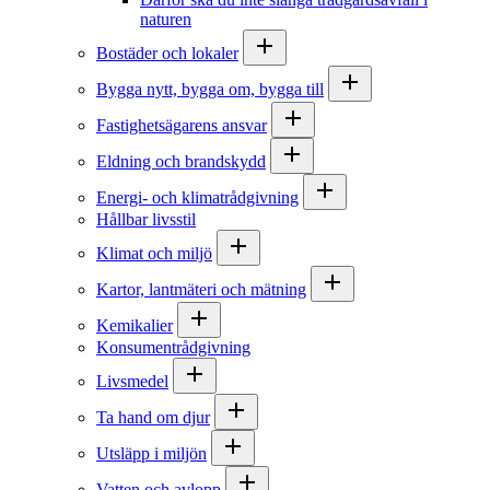
naturen
Bostäder och lokaler
Bygga nytt, bygga om, bygga till
Fastighetsägarens ansvar
Eldning och brandskydd
Energi- och klimatrådgivning
Hållbar livsstil
Klimat och miljö
Kartor, lantmäteri och mätning
Kemikalier
Konsumentrådgivning
Livsmedel
Ta hand om djur
Utsläpp i miljön
Vatten och avlopp