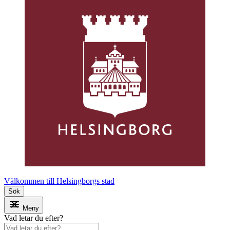
Välkommen till Helsingborgs stad
Sök
Meny
Vad letar du efter?