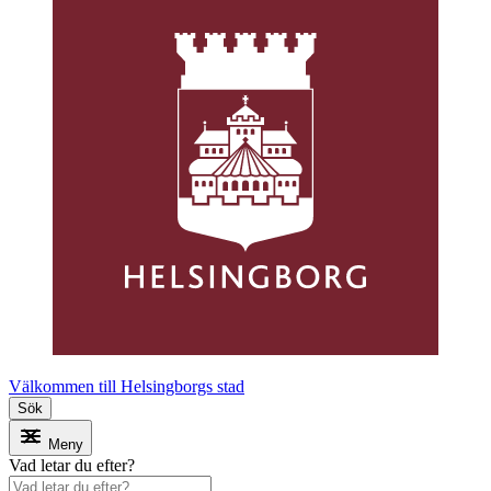
Välkommen till Helsingborgs stad
Sök
Meny
Vad letar du efter?