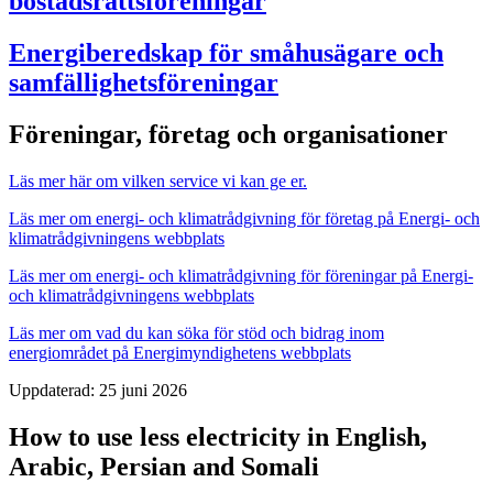
bostadsrättsföreningar
Energiberedskap för småhusägare och
samfällighetsföreningar
Föreningar, företag och organisationer
Läs mer här om vilken service vi kan ge er.
Läs mer om energi- och klimatrådgivning för företag på Energi- och
klimatrådgivningens webbplats
Läs mer om energi- och klimatrådgivning för föreningar på Energi-
och klimatrådgivningens webbplats
Läs mer om vad du kan söka för stöd och bidrag inom
energiområdet på Energimyndighetens webbplats
Uppdaterad:
25 juni 2026
How to use less electricity in English,
Arabic, Persian and Somali