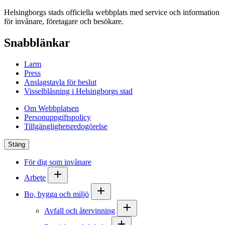
Helsingborgs stads officiella webbplats med service och information
för invånare, företagare och besökare.
Snabblänkar
Larm
Press
Anslagstavla för beslut
Visselblåsning i Helsingborgs stad
Om Webbplatsen
Personuppgiftspolicy
Tillgänglighetsredogörelse
Stäng
För dig som invånare
Arbete
Bo, bygga och miljö
Avfall och återvinning