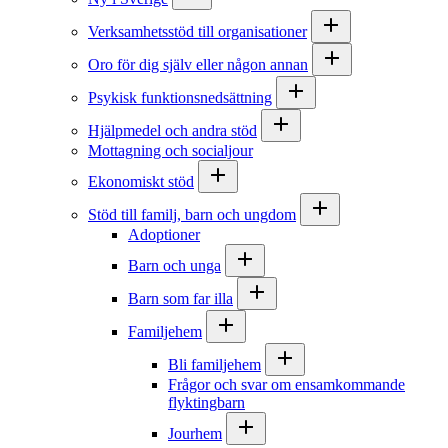
Verksamhetsstöd till organisationer
Oro för dig själv eller någon annan
Psykisk funktionsnedsättning
Hjälpmedel och andra stöd
Mottagning och socialjour
Ekonomiskt stöd
Stöd till familj, barn och ungdom
Adoptioner
Barn och unga
Barn som far illa
Familjehem
Bli familjehem
Frågor och svar om ensamkommande
flyktingbarn
Jourhem