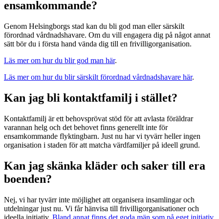
ensamkommande?
Genom Helsingborgs stad kan du bli god man eller särskilt
förordnad vårdnadshavare. Om du vill engagera dig på något annat
sätt bör du i första hand vända dig till en frivilligorganisation.
Läs mer om hur du blir god man här
.
Läs mer om hur du blir särskilt förordnad vårdnadshavare här
.
Kan jag bli kontaktfamilj i stället?
Kontaktfamilj är ett behovsprövat stöd för att avlasta föräldrar
varannan helg och det behovet finns generellt inte för
ensamkommande flyktingbarn. Just nu har vi tyvärr heller ingen
organisation i staden för att matcha värdfamiljer på ideell grund.
Kan jag skänka kläder och saker till era
boenden?
Nej, vi har tyvärr inte möjlighet att organisera insamlingar och
utdelningar just nu. Vi får hänvisa till frivilligorganisationer och
ideella initiativ.
Bland annat finns det goda män som på eget initiativ