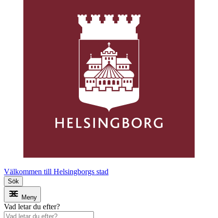
Välkommen till Helsingborgs stad
Sök
Meny
Vad letar du efter?