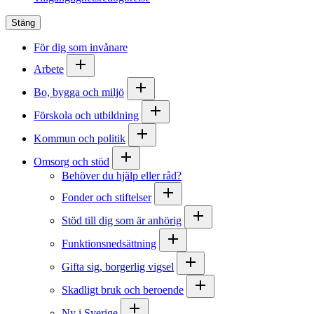
Stäng
För dig som invånare
Arbete
Bo, bygga och miljö
Förskola och utbildning
Kommun och politik
Omsorg och stöd
Behöver du hjälp eller råd?
Fonder och stiftelser
Stöd till dig som är anhörig
Funktionsnedsättning
Gifta sig, borgerlig vigsel
Skadligt bruk och beroende
Ny i Sverige