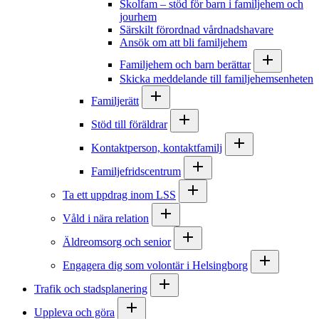
Skolfam – stöd för barn i familjehem och
jourhem
Särskilt förordnad vårdnadshavare
Ansök om att bli familjehem
Familjehem och barn berättar
Skicka meddelande till familjehemsenheten
Familjerätt
Stöd till föräldrar
Kontaktperson, kontaktfamilj
Familjefridscentrum
Ta ett uppdrag inom LSS
Våld i nära relation
Äldreomsorg och senior
Engagera dig som volontär i Helsingborg
Trafik och stadsplanering
Uppleva och göra