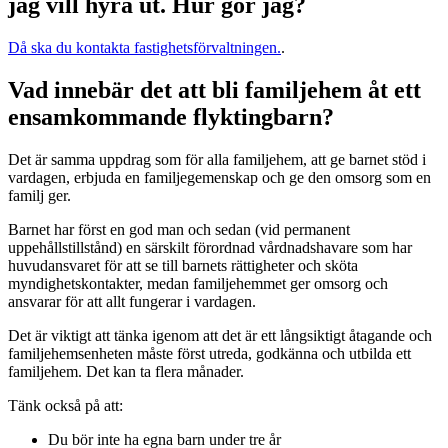
jag vill hyra ut. Hur gör jag?
Då ska du kontakta fastighetsförvaltningen.
.
Vad innebär det att bli familjehem åt ett
ensamkommande flyktingbarn?
Det är samma uppdrag som för alla familjehem, att ge barnet stöd i
vardagen, erbjuda en familjegemenskap och ge den omsorg som en
familj ger.
Barnet har först en god man och sedan (vid permanent
uppehållstillstånd) en särskilt förordnad vårdnadshavare som har
huvudansvaret för att se till barnets rättigheter och sköta
myndighetskontakter, medan familjehemmet ger omsorg och
ansvarar för att allt fungerar i vardagen.
Det är viktigt att tänka igenom att det är ett långsiktigt åtagande och
familjehemsenheten måste först utreda, godkänna och utbilda ett
familjehem. Det kan ta flera månader.
Tänk också på att:
Du bör inte ha egna barn under tre år