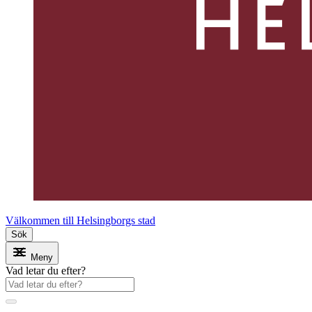
Välkommen till Helsingborgs stad
Sök
Meny
Vad letar du efter?