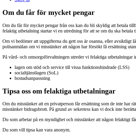
Om du får för mycket pengar
Om du får för mycket pengar från oss kan du bli skyldig att betala tillb
felaktig utbetalning startar vi en utredning för att se om du ska betala t
Om vi bedömer att uppgifterna du gett oss är osanna, eller avsiktligt låt
polisanmälan om vi misstänker att någon har försökt få ersättning utan at
På vård- och omsorgsförvaltningen utreder vi felaktiga utbetalningar
lagen om stöd och service till vissa funktionshindrade (LSS)
socialtjänstlagen (SoL)
bostadsanpassning
Tipsa oss om felaktiga utbetalningar
Om du misstänker att en privatperson får ersättning som de inte har rätt
misstänker bidragsbrott. På grund av sekretess kan vi dock inte berätta
Du som arbetar på en myndighet och misstänker att någon felaktigt får
Du som vill tipsa kan vara anonym.