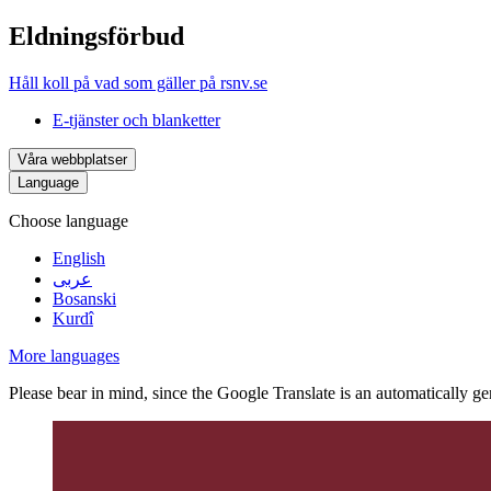
Eldningsförbud
Håll koll på vad som gäller på rsnv.se
E-tjänster och blanketter
Våra webbplatser
Language
Choose language
English
عربى
Bosanski
Kurdî
More languages
Please bear in mind, since the Google Translate is an automatically gene