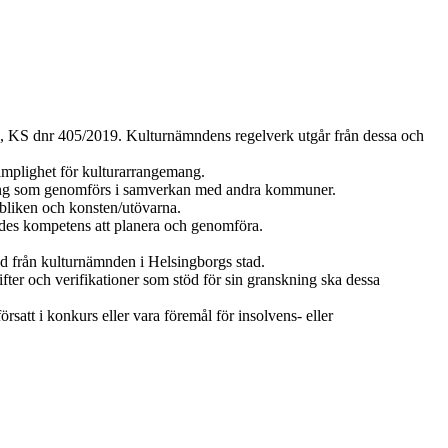
64, KS dnr 405/2019. Kulturnämndens regelverk utgår från dessa och
lämplighet för kulturarrangemang.
mang som genomförs i samverkan med andra kommuner.
ubliken och konsten/utövarna.
ndes kompetens att planera och genomföra.
d från kulturnämnden i Helsingborgs stad.
er och verifikationer som stöd för sin granskning ska dessa
satt i konkurs eller vara föremål för insolvens- eller