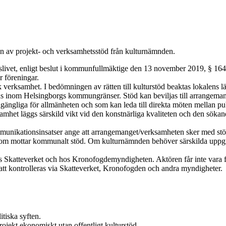
ökan av projekt- och verksamhetsstöd från kulturnämnden.
ingslivet, enligt beslut i kommunfullmäktige den 13 november 2019, § 1
r föreningar.
ik verksamhet. I bedömningen av rätten till kulturstöd beaktas lokalens 
s inom Helsingborgs kommungränser. Stöd kan beviljas till arrange
llgängliga för allmänheten och som kan leda till direkta möten mellan p
mhet läggs särskild vikt vid den konstnärliga kvaliteten och den söka
munikationsinsatser ange att arrangemanget/verksamheten sker med stö
 som mottar kommunalt stöd. Om kulturnämnden behöver särskilda uppgift
os Skatteverket och hos Kronofogdemyndigheten. Aktören får inte vara för
tt kontrolleras via Skatteverket, Kronofogden och andra myndigheter.
itiska syften.
ojekt ekonomiskt utan offentligt kulturstöd