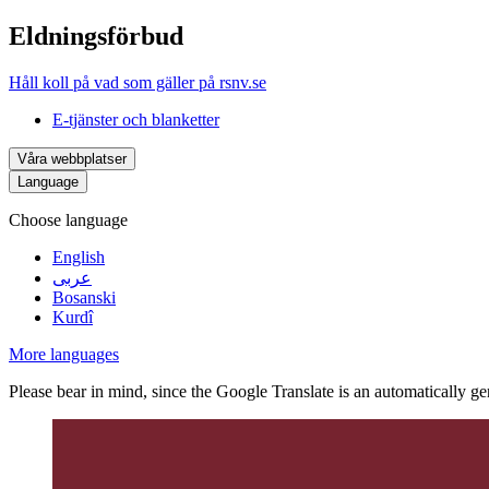
Eldningsförbud
Håll koll på vad som gäller på rsnv.se
E-tjänster och blanketter
Våra webbplatser
Language
Choose language
English
عربى
Bosanski
Kurdî
More languages
Please bear in mind, since the Google Translate is an automatically gene