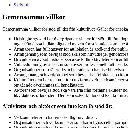
Skriv ut
Gemensamma villkor
Gemensamma villkor för stöd till det fria kulturlivet. Gäller för ans
Helsingborgs stad har övergripande villkor för stöd till fören
utgår från dessa i tillämpliga delar även för sökanden som inte ä
Arrangören har fullt ansvar för att lokalen är godkänd för publ
Arrangemang som beviljas stöd ska som huvudregel genomföra
Huvuddelen av kulturstödet ska avse kulturaktiviteter som är ti
Vid bedömning av ansökan som avser professionell kulturverksa
Organisationer som får verksamhetsstöd ska ha utsedd revisor.
Arrangemang och verksamhet som beviljats stöd ska i sina kom
Kulturnämnden har rätt att utföra revision av de verksamheter
omgående överlämnas till handläggare.
Aktörer som beviljas stöd ska vara fria från förfallna skulder h
likvidationsförfaranden. Den som söker kulturstöd kan komma a
Aktiviteter och aktörer som inte kan få stöd är:
Verksamheter som har en offentlig huvudman.
Organisationer och verksamheter som har religiösa eller partipol
Organisationer och verksamheter som bedöms kunna bära sitt pr