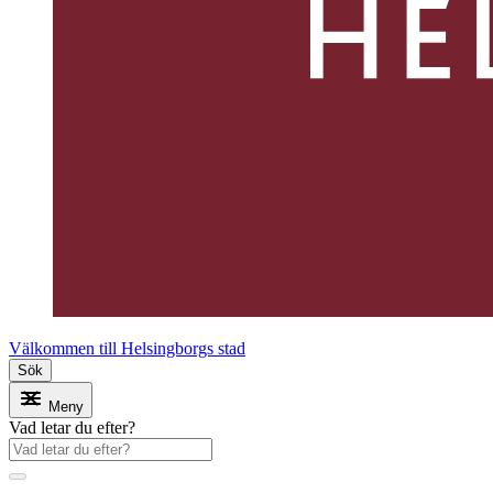
Välkommen till Helsingborgs stad
Sök
Meny
Vad letar du efter?