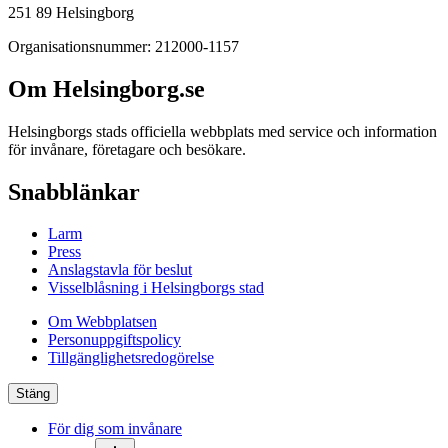
251 89 Helsingborg
Organisationsnummer: 212000-1157
Om Helsingborg.se
Helsingborgs stads officiella webbplats med service och information
för invånare, företagare och besökare.
Snabblänkar
Larm
Press
Anslagstavla för beslut
Visselblåsning i Helsingborgs stad
Om Webbplatsen
Personuppgiftspolicy
Tillgänglighetsredogörelse
Stäng
För dig som invånare