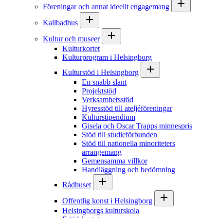
Föreningar och annat ideellt engagemang
Kallbadhus
Kultur och museer
Kulturkortet
Kulturprogram i Helsingborg
Kulturstöd i Helsingborg
En snabb slant
Projektstöd
Verksamhetsstöd
Hyresstöd till ateljéföreningar
Kulturstipendium
Gisela och Oscar Trapps minnespris
Stöd till studieförbunden
Stöd till nationella minoriteters
arrangemang
Gemensamma villkor
Handläggning och bedömning
Rådhuset
Offentlig konst i Helsingborg
Helsingborgs kulturskola