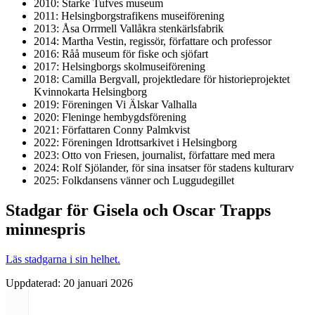
2010: Starke Tufves museum
2011: Helsingborgstrafikens museiförening
2013: Åsa Orrmell Vallåkra stenkärlsfabrik
2014: Martha Vestin, regissör, författare och professor
2016: Råå museum för fiske och sjöfart
2017: Helsingborgs skolmuseiförening
2018: Camilla Bergvall, projektledare för historieprojektet
Kvinnokarta Helsingborg
2019: Föreningen Vi Älskar Valhalla
2020: Fleninge hembygdsförening
2021: Författaren Conny Palmkvist
2022: Föreningen Idrottsarkivet i Helsingborg
2023: Otto von Friesen, journalist, författare med mera
2024: Rolf Sjölander, för sina insatser för stadens kulturarv
2025: Folkdansens vänner och Luggudegillet
Stadgar för Gisela och Oscar Trapps
minnespris
Läs stadgarna i sin helhet.
Uppdaterad:
20 januari 2026