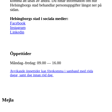
komma att läsas av andra. Du hittar information om hur
Helsingborgs stad behandlar personuppgifter längst ner på
sidan.
Helsingborgs stad i sociala medier:
Facebook
Instagram
Linkedin
Öppettider
Måndag–fredag:
09.00 — 16.00
Avvikande öppettider kan förekomma i samband med röda
dagar, samt dag innan röd dag.
Mejla