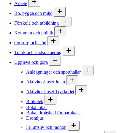
Arbete
Bo, bygga och miljö
Förskola och utbildning
Kommun och politik
Omsorg och stöd
Trafik och stadsplanering
Uppleva och göra
Anläggningar och sporthallar
Aktivitetshuset Jutan
Aktivitetshuset Tryckeriet
Bibliotek
Boka lokal
Boka idrottshall för barnkalas
Drömljus
Friluftsliv och motion