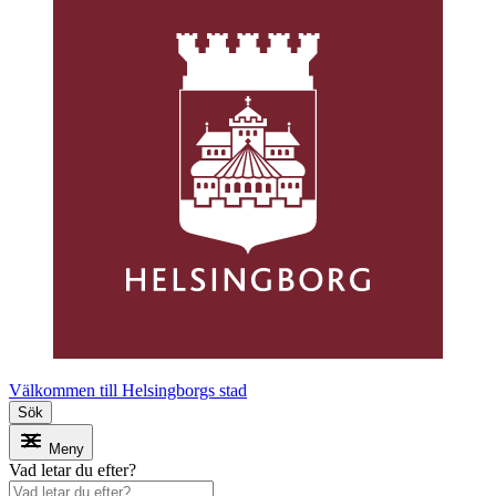
Välkommen till Helsingborgs stad
Sök
Meny
Vad letar du efter?