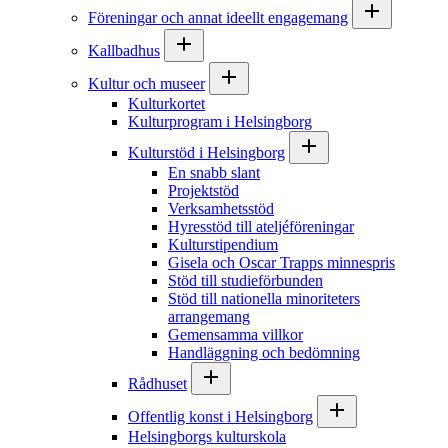
Föreningar och annat ideellt engagemang
Kallbadhus
Kultur och museer
Kulturkortet
Kulturprogram i Helsingborg
Kulturstöd i Helsingborg
En snabb slant
Projektstöd
Verksamhetsstöd
Hyresstöd till ateljéföreningar
Kulturstipendium
Gisela och Oscar Trapps minnespris
Stöd till studieförbunden
Stöd till nationella minoriteters
arrangemang
Gemensamma villkor
Handläggning och bedömning
Rådhuset
Offentlig konst i Helsingborg
Helsingborgs kulturskola