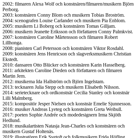
2002: filmaren Alexa Wolf och konstnären/filmaren/musikern Björn
Perborg.
2003: konstnären Conny Blom och musikern Tobias Broström.
2004: scenografen Louise Carlander och musikern Pia Enblom.
2005: musikern Li Boberg och konstnären Tomas Gilljam.
2006: musikern Jeanette Eriksson och författaren Conny Palmkvist.
2007: konstnären Caroline Mårtensson och filmaren Robert
Lillhonga.
2008: pianisten Carl Petersson och konstnären Viktor Rosdahl.
2009: konstnären Jens Henricson och slagverksmusikern Christian
Ekstedt.
2010: dansaren Otto Blücker och konstnären Karin Hasselberg.
2011: arkitekten Caroline Dieden och författaren och filmaren
Martin Jern.
2012: musikerna Ida Hallström och Björn Ingelstam.
2013: tecknaren Julia Stepp och musikern Elisabeth Nilsson.
2014: serietecknare och ordkonstnär Cecilia Stanley och konstnär
Lilli Malmberg.
2015: kompositör Jesper Nielsen och konstnär Emelie Sjunnesson.
2016: musiker Andreas Lyeteg och konstnären Greta Weibull.
2017: poeten Sophie Andrée och modedesignern Irma Skjöth
Hedlund.
2018: musikalartisten Natasja Jean-Charles och konstnären och
musikern Gustaf Holtenäs.
2019: illustratören Erik Svetoft och folkmusikern Frida Höfling.