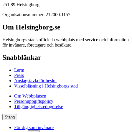
251 89 Helsingborg
Organisationsnummer: 212000-1157
Om Helsingborg.se
Helsingborgs stads officiella webbplats med service och information
för invånare, företagare och besökare.
Snabblänkar
Larm
Press
Anslagstavla för beslut
Visselblåsning i Helsingborgs stad
Om Webbplatsen
Personuppgiftspolicy
Tillgänglighetsredogörelse
Stäng
För dig som invånare