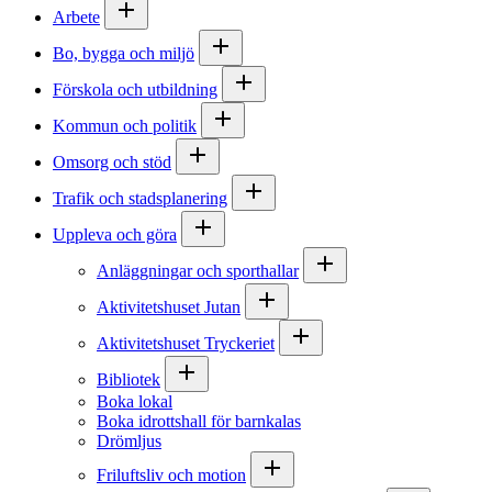
Arbete
Bo, bygga och miljö
Förskola och utbildning
Kommun och politik
Omsorg och stöd
Trafik och stadsplanering
Uppleva och göra
Anläggningar och sporthallar
Aktivitetshuset Jutan
Aktivitetshuset Tryckeriet
Bibliotek
Boka lokal
Boka idrottshall för barnkalas
Drömljus
Friluftsliv och motion