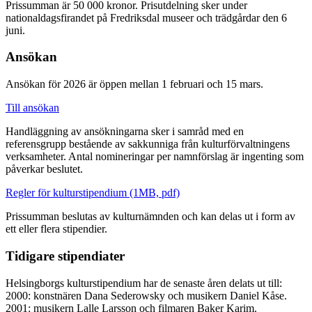
Prissumman är 50 000 kronor. Prisutdelning sker under
nationaldagsfirandet på Fredriksdal museer och trädgårdar den 6
juni.
Ansökan
Ansökan för 2026 är öppen mellan 1 februari och 15 mars.
Till ansökan
Handläggning av ansökningarna sker i samråd med en
referensgrupp bestående av sakkunniga från kulturförvaltningens
verksamheter. Antal nomineringar per namnförslag är ingenting som
påverkar beslutet.
Regler för kulturstipendium (1MB, pdf)
Prissumman beslutas av kulturnämnden och kan delas ut i form av
ett eller flera stipendier.
Tidigare stipendiater
Helsingborgs kulturstipendium har de senaste åren delats ut till:
2000: konstnären Dana Sederowsky och musikern Daniel Kåse.
2001: musikern Lalle Larsson och filmaren Baker Karim.