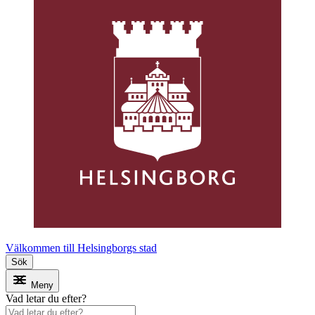
Välkommen till Helsingborgs stad
Sök
Meny
Vad letar du efter?