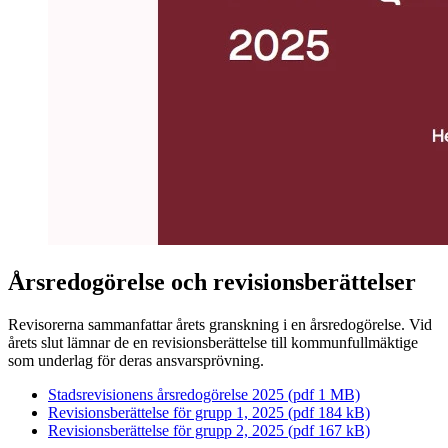
Årsredogörelse och revisionsberättelser
Revisorerna sammanfattar årets granskning i en årsredogörelse. Vid
årets slut lämnar de en revisionsberättelse till kommunfullmäktige
som underlag för deras ansvarsprövning.
Stadsrevisionens årsredogörelse 2025 (pdf 1 MB)
Revisionsberättelse för grupp 1, 2025 (pdf 184 kB)
Revisionsberättelse för grupp 2, 2025 (pdf 167 kB)