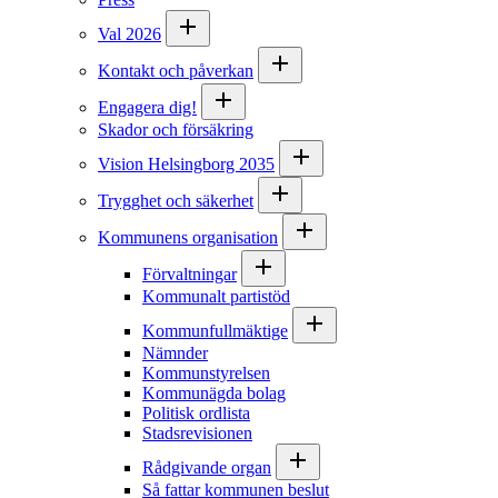
Val 2026
Kontakt och påverkan
Engagera dig!
Skador och försäkring
Vision Helsingborg 2035
Trygghet och säkerhet
Kommunens organisation
Förvaltningar
Kommunalt partistöd
Kommunfullmäktige
Nämnder
Kommunstyrelsen
Kommunägda bolag
Politisk ordlista
Stadsrevisionen
Rådgivande organ
Så fattar kommunen beslut