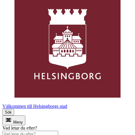
Välkommen till Helsingborgs stad
Sök
Meny
Vad letar du efter?