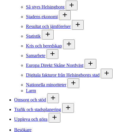
Så styrs Helsingborg
Stadens ekonomi
Resultat och jämförelser
Statistik
Kris och beredskap
Samarbete
Europa Direkt Skåne Nordväst
Digitala fakturor från Helsingborgs stad
Nationella minoriteter
Larm
Omsorg och stöd
Trafik och stadsplanering
Uppleva och göra
Besökare