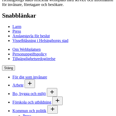
för invånare, företagare och besökare.
Snabblänkar
Larm
Press
Anslagstavla för beslut
Visselblåsning i Helsingborgs stad
Om Webbplatsen
Personuppgiftspolicy
Tillgänglighetsredogörelse
Stäng
För dig som invånare
Arbete
Bo, bygga och miljö
Förskola och utbildning
Kommun och politik
Press