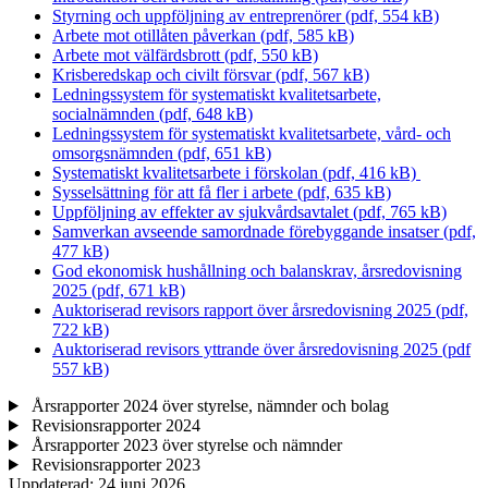
Styrning och uppföljning av entreprenörer (pdf, 554 kB)
Arbete mot otillåten påverkan (pdf, 585 kB)
Arbete mot välfärdsbrott (pdf, 550 kB)
Krisberedskap och civilt försvar (pdf, 567 kB)
Ledningssystem för systematiskt kvalitetsarbete,
socialnämnden (pdf, 648 kB)
Ledningssystem för systematiskt kvalitetsarbete, vård- och
omsorgsnämnden (pdf, 651 kB)
Systematiskt kvalitetsarbete i förskolan (pdf, 416 kB)
Sysselsättning för att få fler i arbete (pdf, 635 kB)
Uppföljning av effekter av sjukvårdsavtalet (pdf, 765 kB)
Samverkan avseende samordnade förebyggande insatser (pdf,
477 kB)
God ekonomisk hushållning och balanskrav, årsredovisning
2025 (pdf, 671 kB)
Auktoriserad revisors rapport över årsredovisning 2025 (pdf,
722 kB)
Auktoriserad revisors yttrande över årsredovisning 2025 (pdf
557 kB)
Årsrapporter 2024 över styrelse, nämnder och bolag
Revisionsrapporter 2024
Årsrapporter 2023 över styrelse och nämnder
Revisionsrapporter 2023
Uppdaterad:
24 juni 2026