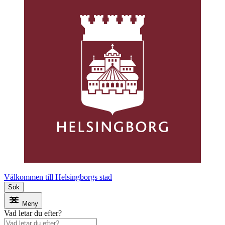
Välkommen till Helsingborgs stad
Sök
Meny
Vad letar du efter?