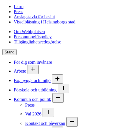
Larm
Press
Anslagstavla för beslut
Visselblåsning i Helsingborgs stad
Om Webbplatsen
Personuppgiftspolicy
Tillgänglighetsredogörelse
Stäng
För dig som invånare
Arbete
Bo, bygga och miljö
Förskola och utbildning
Kommun och politik
Press
Val 2026
Kontakt och påverkan