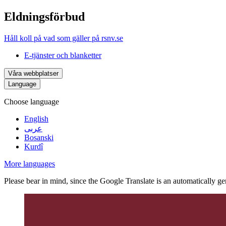
Eldningsförbud
Håll koll på vad som gäller på rsnv.se
E-tjänster och blanketter
Våra webbplatser
Language
Choose language
English
عربى
Bosanski
Kurdî
More languages
Please bear in mind, since the Google Translate is an automatically gene