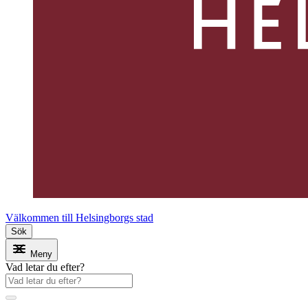
Välkommen till Helsingborgs stad
Sök
Meny
Vad letar du efter?