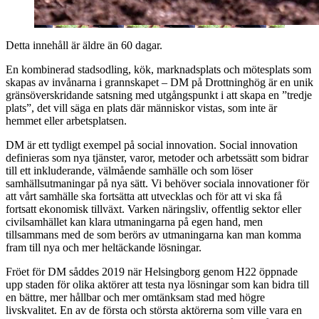
Detta innehåll är äldre än 60 dagar.
En kombinerad stadsodling, kök, marknadsplats och mötesplats som
skapas av invånarna i grannskapet – DM på Drottninghög är en unik
gränsöverskridande satsning med utgångspunkt i att skapa en ”tredje
plats”, det vill säga en plats där människor vistas, som inte är
hemmet eller arbetsplatsen.
DM är ett tydligt exempel på social innovation. Social innovation
definieras som nya tjänster, varor, metoder och arbetssätt som bidrar
till ett inkluderande, välmående samhälle och som löser
samhällsutmaningar på nya sätt. Vi behöver sociala innovationer för
att vårt samhälle ska fortsätta att utvecklas och för att vi ska få
fortsatt ekonomisk tillväxt. Varken näringsliv, offentlig sektor eller
civilsamhället kan klara utmaningarna på egen hand, men
tillsammans med de som berörs av utmaningarna kan man komma
fram till nya och mer heltäckande lösningar.
Fröet för DM såddes 2019 när Helsingborg genom H22 öppnade
upp staden för olika aktörer att testa nya lösningar som kan bidra till
en bättre, mer hållbar och mer omtänksam stad med högre
livskvalitet. En av de första och största aktörerna som ville vara en