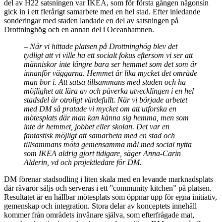
del av H22 satsningen var IKEA, som för första gången någonsin
gick in i ett flerårigt samarbete med en hel stad. Efter inledande
sonderingar med staden landade en del av satsningen på
Drottninghög och en annan del i Oceanhamnen.
– När vi hittade platsen på Drottninghög blev det
tydligt att vi ville ha ett socialt fokus eftersom vi ser att
människor inte längre bara ser hemmet som det som är
innanför väggarna. Hemmet är lika mycket det område
man bor i. Att satsa tillsammans med staden och ha
möjlighet att lära av och påverka utvecklingen i en hel
stadsdel är otroligt värdefullt. När vi började arbetet
med DM så pratade vi mycket om att utforska en
mötesplats där man kan känna sig hemma, men som
inte är hemmet, jobbet eller skolan. Det var en
fantastisk möjligt att samarbeta med en stad och
tillsammans möta gemensamma mål med social nytta
som IKEA aldrig gjort tidigare, säger Anna-Carin
Alderin, vd och projektledare för DM.
DM förenar stadsodling i liten skala med en levande marknadsplats
där råvaror säljs och serveras i ett ”community kitchen” på platsen.
Resultatet är en hållbar mötesplats som öppnar upp för egna initiativ,
gemenskap och integration. Stora delar av konceptets innehåll
kommer från områdets invånare själva, som efterfrågade mat,