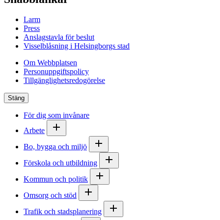
Larm
Press
Anslagstavla för beslut
Visselblåsning i Helsingborgs stad
Om Webbplatsen
Personuppgiftspolicy
Tillgänglighetsredogörelse
Stäng
För dig som invånare
Arbete
Bo, bygga och miljö
Förskola och utbildning
Kommun och politik
Omsorg och stöd
Trafik och stadsplanering