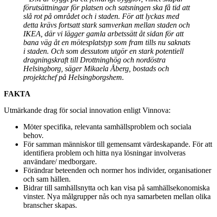
förutsättningar för platsen och satsningen ska få tid att
slå rot på området och i staden. För att lyckas med
detta krävs fortsatt stark samverkan mellan staden och
IKEA, där vi lägger gamla arbetssätt åt sidan för att
bana väg åt en mötesplatstyp som fram tills nu saknats
i staden. Och som dessutom utgör en stark potentiell
dragningskraft till Drottninghög och nordöstra
Helsingborg, säger Mikaela Åberg, bostads och
projektchef på Helsingborgshem.
FAKTA
Utmärkande drag för social innovation enligt Vinnova:
Möter specifika, relevanta samhällsproblem och sociala
behov.
För samman människor till gemensamt värdeskapande. För att
identifiera problem och hitta nya lösningar involveras
användare/ medborgare.
Förändrar beteenden och normer hos individer, organisationer
och sam hällen.
Bidrar till samhällsnytta och kan visa på samhällsekonomiska
vinster. Nya målgrupper nås och nya samarbeten mellan olika
branscher skapas.