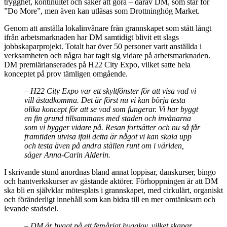
trygghet, kontinuitet och saker att göra – därav DM, som står för
”Do More”, men även kan utläsas som Drottninghög Market.
Genom att anställa lokalinvånare från grannskapet som stått långt
ifrån arbetsmarknaden har DM samtidigt blivit ett slags
jobbskaparprojekt. Totalt har över 50 personer varit anställda i
verksamheten och några har tagit sig vidare på arbetsmarknaden.
DM premiärlanserades på H22 City Expo, vilket satte hela
konceptet på prov tämligen omgående.
– H22 City Expo var ett skyltfönster för att visa vad vi
vill åstadkomma. Det är först nu vi kan börja testa
olika koncept för att se vad som fungerar. Vi har byggt
en fin grund tillsammans med staden och invånarna
som vi bygger vidare på. Resan fortsätter och nu så får
framtiden utvisa ifall detta är något vi kan skala upp
och testa även på andra ställen runt om i världen,
säger Anna-Carin Alderin.
I skrivande stund anordnas bland annat loppisar, danskurser, bingo
och hantverkskurser av gästande aktörer. Förhoppningen är att DM
ska bli en självklar mötesplats i grannskapet, med cirkulärt, organiskt
och föränderligt innehåll som kan bidra till en mer omtänksam och
levande stadsdel.
– DM är byggt på ett femårigt bygglov, vilket skapar