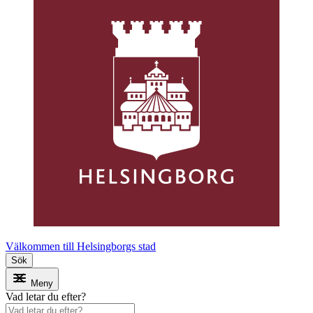
Välkommen till Helsingborgs stad
Sök
Meny
Vad letar du efter?