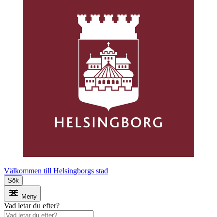
Välkommen till Helsingborgs stad
Sök
Meny
Vad letar du efter?