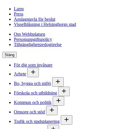
Larm
Press
Anslagstavla för beslut
Visselblåsning i Helsingborgs stad
Om Webbplatsen
Personuppgiftspolicy
Tillgänglighetsredogörelse
Stäng
För dig som invånare
Arbete
Bo, bygga och miljö
Förskola och utbildning
Kommun och politik
Omsorg och stöd
Trafik och stadsplanering