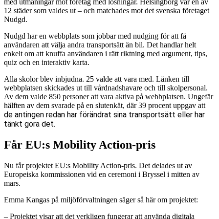
med utmaningar mot företag med lösningar. Helsingborg var en av
12 städer som valdes ut – och matchades mot det svenska företaget
Nudgd.
Nudgd har en webbplats som jobbar med nudging för att få
användaren att välja andra transportsätt än bil. Det handlar helt
enkelt om att knuffa användaren i rätt riktning med argument, tips,
quiz och en interaktiv karta.
Alla skolor blev inbjudna. 25 valde att vara med. Länken till
webbplatsen skickades ut till vårdnadshavare och till skolpersonal.
Av dem valde 850 personer att vara aktiva på webbplatsen. Ungefär
hälften av dem svarade på en slutenkät, där 39 procent uppgav att
de antingen redan har förändrat sina transportsätt eller har
tänkt göra det.
Får EU:s Mobility Action-pris
Nu får projektet EU:s Mobility Action-pris. Det delades ut av
Europeiska kommissionen vid en ceremoni i Bryssel i mitten av
mars.
Emma Kangas på miljöförvaltningen säger så här om projektet:
– Projektet visar att det verkligen fungerar att använda digitala