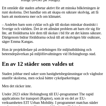
Ett område där staden arbetar aktivt för att minska bilkörningen är
runt skolorna. Det handlar om att skapa en säkrare skolväg, att få
barn att motionera mer och om klimatet.
– Andelen barn som cyklar och går till skolan minskar drastiskt i
Sverige och världen. Det är ett allmänt problem att barn rör sig för
lite, att föräldrarna kör dem till skolan i bil för att det känns säkrare.
Därigenom bidrar föräldrarna också till att skolvägen blir osäkrare,
säger Emma Kangas.
Hon är projektledare på avdelningen för miljöutbildning och
beteendepåverkan på miljöförvaltningen vid Helsingborgs stad.
En av 12 städer som valdes ut
Staden jobbar med saker som hastighetsbegränsningar och vägbulor
utanför skolorna, men också bättre cykelparkeringar.
Men det räcker inte.
Under 2023 sökte Helsingborg till EU-programmet The rapid
applications for transport (Raptor), som är en del av EU-
verksamheten EIT Urban Mobility. I programmet matchas städer