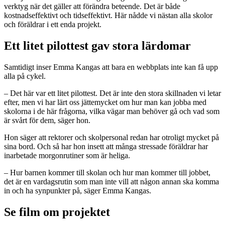
verktyg när det gäller att förändra beteende. Det är både
kostnadseffektivt och tidseffektivt. Här nådde vi nästan alla skolor
och föräldrar i ett enda projekt.
Ett litet pilottest gav stora lärdomar
Samtidigt inser Emma Kangas att bara en webbplats inte kan få upp
alla på cykel.
– Det här var ett litet pilottest. Det är inte den stora skillnaden vi letar
efter, men vi har lärt oss jättemycket om hur man kan jobba med
skolorna i de här frågorna, vilka vägar man behöver gå och vad som
är svårt för dem, säger hon.
Hon säger att rektorer och skolpersonal redan har otroligt mycket på
sina bord. Och så har hon insett att många stressade föräldrar har
inarbetade morgonrutiner som är heliga.
– Hur barnen kommer till skolan och hur man kommer till jobbet,
det är en vardagsrutin som man inte vill att någon annan ska komma
in och ha synpunkter på, säger Emma Kangas.
Se film om projektet