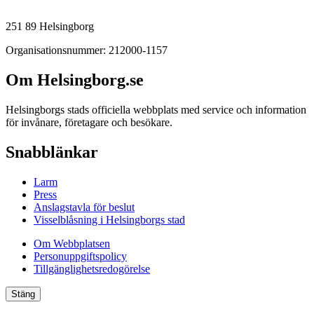
251 89 Helsingborg
Organisationsnummer: 212000-1157
Om Helsingborg.se
Helsingborgs stads officiella webbplats med service och information
för invånare, företagare och besökare.
Snabblänkar
Larm
Press
Anslagstavla för beslut
Visselblåsning i Helsingborgs stad
Om Webbplatsen
Personuppgiftspolicy
Tillgänglighetsredogörelse
Stäng