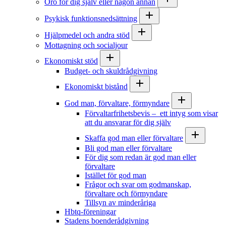
Oro för dig själv eller någon annan
Psykisk funktionsnedsättning
Hjälpmedel och andra stöd
Mottagning och socialjour
Ekonomiskt stöd
Budget- och skuldrådgivning
Ekonomiskt bistånd
God man, förvaltare, förmyndare
Förvaltarfrihetsbevis – ett intyg som visar
att du ansvarar för dig själv
Skaffa god man eller förvaltare
Bli god man eller förvaltare
För dig som redan är god man eller
förvaltare
Istället för god man
Frågor och svar om godmanskap,
förvaltare och förmyndare
Tillsyn av minderåriga
Hbtq-föreningar
Stadens boenderådgivning