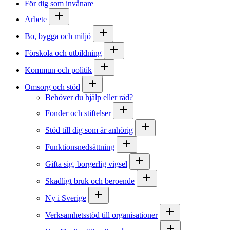
För dig som invånare
Arbete
Bo, bygga och miljö
Förskola och utbildning
Kommun och politik
Omsorg och stöd
Behöver du hjälp eller råd?
Fonder och stiftelser
Stöd till dig som är anhörig
Funktionsnedsättning
Gifta sig, borgerlig vigsel
Skadligt bruk och beroende
Ny i Sverige
Verksamhetsstöd till organisationer