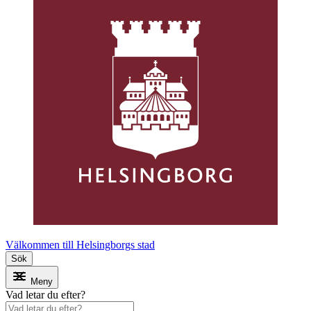
Välkommen till Helsingborgs stad
Sök
Meny
Vad letar du efter?