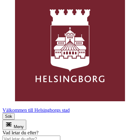
Välkommen till Helsingborgs stad
Sök
Meny
Vad letar du efter?