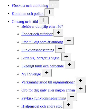
Förskola och utbildning
Kommun och politik
Omsorg och stöd
Behöver du hjälp eller råd?
Fonder och stiftelser
Stöd till dig som är anhörig
Funktionsnedsättning
Gifta sig, borgerlig vigsel
Skadligt bruk och beroende
Ny i Sverige
Verksamhetsstöd till organisationer
Oro för dig själv eller någon annan
Psykisk funktionsnedsättning
Hjälpmedel och andra stöd