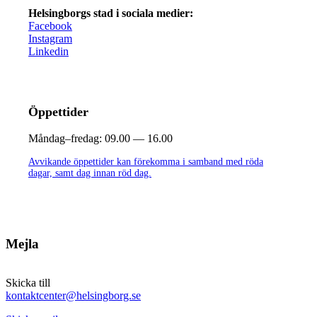
Helsingborgs stad i sociala medier:
Facebook
Instagram
Linkedin
Öppettider
Måndag–fredag:
09.00 — 16.00
Avvikande öppettider kan förekomma i samband med röda
dagar, samt dag innan röd dag.
Mejla
Skicka till
kontaktcenter@helsingborg.se