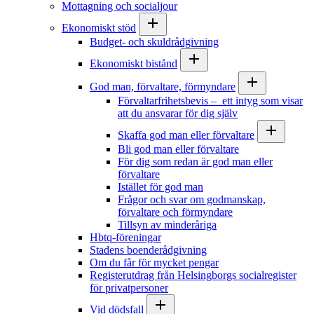
Mottagning och socialjour
Ekonomiskt stöd
Budget- och skuldrådgivning
Ekonomiskt bistånd
God man, förvaltare, förmyndare
Förvaltarfrihetsbevis – ett intyg som visar
att du ansvarar för dig själv
Skaffa god man eller förvaltare
Bli god man eller förvaltare
För dig som redan är god man eller
förvaltare
Istället för god man
Frågor och svar om godmanskap,
förvaltare och förmyndare
Tillsyn av minderåriga
Hbtq-föreningar
Stadens boenderådgivning
Om du får för mycket pengar
Registerutdrag från Helsingborgs socialregister
för privatpersoner
Vid dödsfall