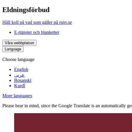
Eldningsförbud
Håll koll på vad som gäller på rsnv.se
E-tjänster och blanketter
Våra webbplatser
Language
Choose language
English
عربى
Bosanski
Kurdî
More languages
Please bear in mind, since the Google Translate is an automatically gene