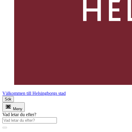
Välkommen till Helsingborgs stad
Sök
Meny
Vad letar du efter?