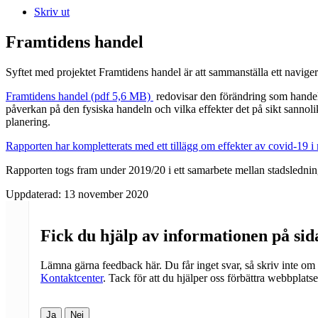
Skriv ut
Framtidens handel
Syftet med projektet Framtidens handel är att sammanställa ett navige
Framtidens handel (pdf 5,6 MB)
redovisar den förändring som handel
påverkan på den fysiska handeln och vilka effekter det på sikt sannol
planering.
Rapporten har kompletterats med ett tillägg om effekter av covid-19 i
Rapporten togs fram under 2019/20 i ett samarbete mellan stadsledni
Uppdaterad:
13 november 2020
Fick du hjälp av informationen på si
Lämna gärna feedback här. Du får inget svar, så skriv inte om
Kontaktcenter
. Tack för att du hjälper oss förbättra webbplats
Ja
Nej