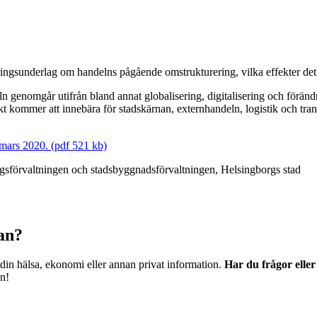
ringsunderlag om handelns pågående omstrukturering, vilka effekter det 
n genomgår utifrån bland annat globalisering, digitalisering och förä
ikt kommer att innebära för stadskärnan, externhandeln, logistik och tr
 mars 2020. (pdf 521 kb)
ngsförvaltningen och stadsbyggnadsförvaltningen, Helsingborgs stad
dan?
 din hälsa, ekonomi eller annan privat information.
Har du frågor elle
en!