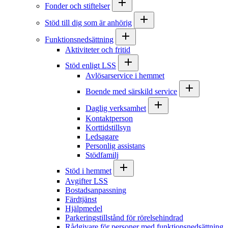
Fonder och stiftelser
Stöd till dig som är anhörig
Funktionsnedsättning
Aktiviteter och fritid
Stöd enligt LSS
Avlösarservice i hemmet
Boende med särskild service
Daglig verksamhet
Kontaktperson
Korttidstillsyn
Ledsagare
Personlig assistans
Stödfamilj
Stöd i hemmet
Avgifter LSS
Bostadsanpassning
Färdtjänst
Hjälpmedel
Parkeringstillstånd för rörelsehindrad
Rådgivare för personer med funktionsnedsättning