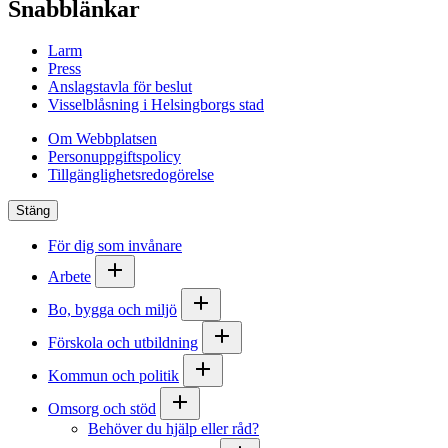
Snabblänkar
Larm
Press
Anslagstavla för beslut
Visselblåsning i Helsingborgs stad
Om Webbplatsen
Personuppgiftspolicy
Tillgänglighetsredogörelse
Stäng
För dig som invånare
Arbete
Bo, bygga och miljö
Förskola och utbildning
Kommun och politik
Omsorg och stöd
Behöver du hjälp eller råd?