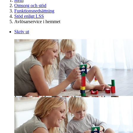
Hem
Omsorg och stöd
Funktionsnedsättning
Stöd enligt LSS
Avlösarservice i hemmet
Skriv ut