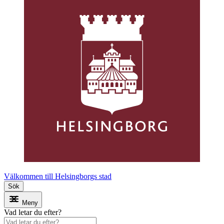
Välkommen till Helsingborgs stad
Sök
Meny
Vad letar du efter?