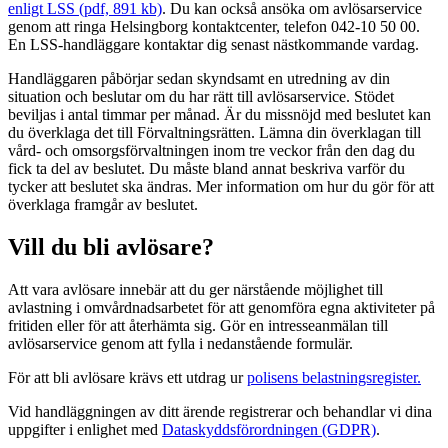
enligt LSS (pdf, 891 kb)
. Du kan också
ansöka om avlösarservice
genom att ringa Helsingborg kontaktcenter, telefon 042-10 50 00.
En LSS-handläggare kontaktar dig senast nästkommande vardag.
Handläggaren påbörjar sedan skyndsamt en utredning av din
situation och beslutar om du har rätt till avlösarservice. Stödet
beviljas i antal timmar per månad. Är du missnöjd med beslutet kan
du överklaga det till Förvaltningsrätten. Lämna din överklagan till
vård- och omsorgsförvaltningen inom tre veckor från den dag du
fick ta del av beslutet. Du måste bland annat beskriva varför du
tycker att beslutet ska ändras. Mer information om hur du gör för att
överklaga framgår av beslutet.
Vill du bli avlösare?
Att vara avlösare innebär att du ger närstående möjlighet till
avlastning i omvårdnadsarbetet för att genomföra egna aktiviteter på
fritiden eller för att återhämta sig. Gör en intresseanmälan till
avlösarservice genom att fylla i nedanstående formulär.
För att bli avlösare krävs ett utdrag ur
polisens belastningsregister.
Vid handläggningen av ditt ärende registrerar och behandlar vi dina
uppgifter i enlighet med
Dataskyddsförordningen (GDPR)
.