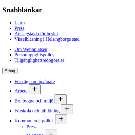
Snabblänkar
Larm
Press
Anslagstavla för beslut
Visselblåsning i Helsingborgs stad
Om Webbplatsen
Personuppgiftspolicy
Tillgänglighetsredogörelse
Stäng
För dig som invånare
Arbete
Bo, bygga och miljö
Förskola och utbildning
Kommun och politik
Press