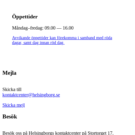
Öppettider
Måndag–fredag:
09.00 — 16.00
Avvikande öppettider kan förekomma i samband med röda
dagar, samt dag innan röd dag.
Mejla
Skicka till
kontaktcenter@helsingborg.se
Skicka mejl
Besök
Besök oss på Helsingborgs kontaktcenter på Stortorget 17.