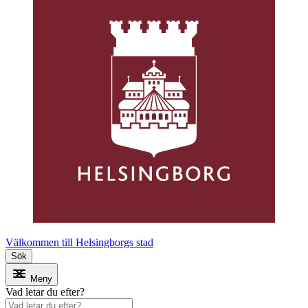
Välkommen till Helsingborgs stad
Sök
Meny
Vad letar du efter?