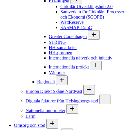
EU-projekt
Cirkulär Utvecklingshub 2.0
Samverkan för Cirkulära Processer
och Ekonomi (SCOPE)
WattReserve
SASMAP-15mC
Greater Copenhagen
STRING
HH-samarbetet
HH-gruppen
Internationella nätverk och initiativ
Internationella projekt
Vänorter
Regionalt
Europa Direkt Skåne Nordväst
Digitala fakturor från Helsingborgs stad
Nationella minoriteter
Larm
Omsorg och stöd