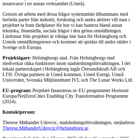
insatsvaror i en annan verksamhet (Umeå).
Genom att arbeta med dessa frågor systematiskt tillsammans med
berörda parter från industri, forskning och andra aktörer vill man i
projektet ta fram färdplaner för hur vi kan hantera bland annat
tekniska, finansiella, sociala frågor i den gröna omställningen.
Lärdomar från projektet är viktiga inte bara för Helsingborg och
Umeås omställningsresor och kommer att spridas till andra städer i
Sverige och Europa.
Projektägare
: Helsingborgs stad. Från Helsingborgs stad
medverkar olika funktioner inom stadsledningsförvaltningen. I det
lokala partnerskapet i Helsingborg ingår Öresundskraft AB och
LTH. Övriga partners är Umeå kommun, Umeå Energi, Umeå
Universitet, Svenska Miljöinstitutet IVL och The Lunar Works Ltd.
EU-program:
Projektet finansieras av EU-programmet Horisont
Europa/NetZeroCities Enabling City Transformation Programme
(2024).
Kontaktperson:
Therese Mithander Udovcic, stadsledningsförvaltningen, mejladress:
Therese.MithanderUdovcic@helsingborg.se