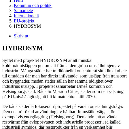
Hem
Kommun och politik
Samarbete
Internationellt
EU-projekt
HYDROSYM
Skriv ut
HYDROSYM
Syftet med projektet HYDROSYM är att minska
koldioxidutsläppen genom att främja den gröna omställningen av
industrin. Många städer har traditionellt koncentrerat sitt klimatarbete
till områden där man har direkt inflytande, som utsläpp från transport
och byggnader, medan städer sällan har samma rådighet över
industrins utsläpp. I projektet samarbetar Umeå kommun och
Helsingborgs stad. Båda är Mission Cities, städer som i en satsning
på EU-nivå åtagit sig att bli klimatneutrala till 2030.
De båda städerna fokuserar i projektet på varsin omställningsfråga.
Den ena rör ökad användning av hållbart framställd vätgas för
exempelvis energilagring (Helsingborg). Den andra att använda
restvärme från avloppsvatten och industriella processer i så kallad
industriell symbios, där restprodukter från en verksamhet blir