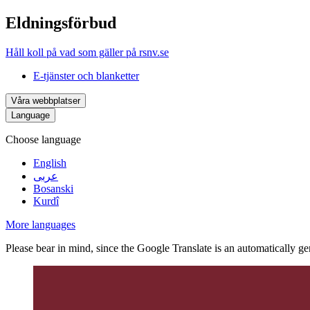
Eldningsförbud
Håll koll på vad som gäller på rsnv.se
E-tjänster och blanketter
Våra webbplatser
Language
Choose language
English
عربى
Bosanski
Kurdî
More languages
Please bear in mind, since the Google Translate is an automatically gene