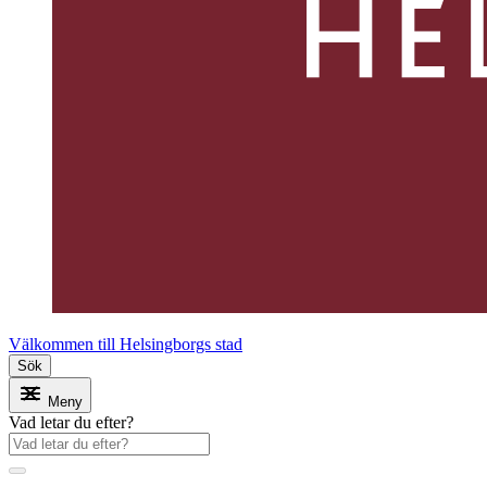
Välkommen till Helsingborgs stad
Sök
Meny
Vad letar du efter?