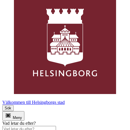
Välkommen till Helsingborgs stad
Sök
Meny
Vad letar du efter?