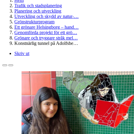
Hem
Trafik och stadsplanering
Planering och utveckling
Utveckling och skydd av natur-…
Grönstrukturprogram
Ett grönare Helsingborg – hand…
Genomförda projekt för ett grö…
Grönare och tryggare stråk mel…
Konstnärlig tunnel på Adolfsbe…
Skriv ut