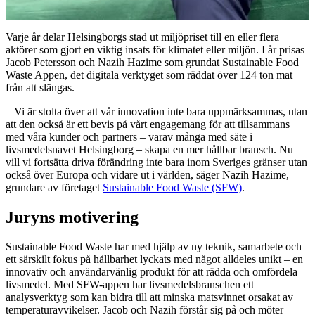
Varje år delar Helsingborgs stad ut miljöpriset till en eller flera
aktörer som gjort en viktig insats för klimatet eller miljön
. I år prisas
Jacob Petersson och
Nazih
Hazime
som grundat
Sustainable
Food
Waste
Appen
, det digitala verktyget som räddat över 124 ton mat
från att slängas.
– Vi är stolta över att vår innovation inte bara uppmärksammas, utan
att de
n
också
är
ett bevis på vårt engagemang för att tillsammans
med våra kunder och partners – varav många med säte i
livsmedelsnavet Helsingborg – skapa en mer hållbar bransch. Nu
vill vi fortsätta driva förändring inte bara inom Sveriges gränser utan
också över Europa och vidare ut i världen, säger
Nazih
Hazime
,
grundare
av företaget
Sustainable Food Waste (SFW)
.
Juryns motivering
Sustainable Food Waste har med hjälp av ny teknik, samarbete och
ett särskilt fokus på hållbarhet lyckats med något alldeles unikt – en
innovativ och användarvänlig produkt för att rädda och omfördela
livsmedel. Med SFW-appen har livsmedelsbranschen ett
analysverktyg som kan bidra till att minska matsvinnet orsakat av
temperaturavvikelser. Jacob och Nazih förstår sig på och möter