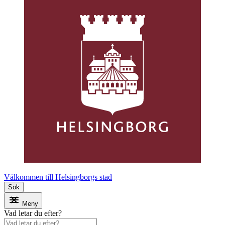
Välkommen till Helsingborgs stad
Sök
Meny
Vad letar du efter?