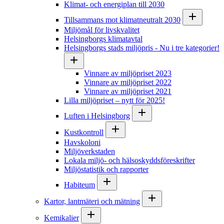
Klimat- och energiplan till 2030
Tillsammans mot klimatneutralt 2030
Miljömål för livskvalitet
Helsingborgs klimatavtal
Helsingborgs stads miljöpris - Nu i tre kategorier!
Vinnare av miljöpriset 2023
Vinnare av miljöpriset 2022
Vinnare av miljöpriset 2021
Lilla miljöpriset – nytt för 2025!
Luften i Helsingborg
Kustkontroll
Havskoloni
Miljöverkstaden
Lokala miljö- och hälsoskyddsföreskrifter
Miljöstatistik och rapporter
Habiteum
Kartor, lantmäteri och mätning
Kemikalier