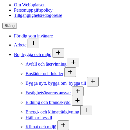
Om Webbplatsen
Personuppgiftspolicy
Tillgänglighetsredogörelse
Stäng
För dig som invånare
Arbete
Bo, bygga och miljö
Avfall och återvinning
Bostäder och lokaler
Bygga nytt, bygga om, bygga till
Fastighetsägarens ansvar
Eldning och brandskydd
Energi- och klimatrådgivning
Hållbar livsstil
Klimat och miljö