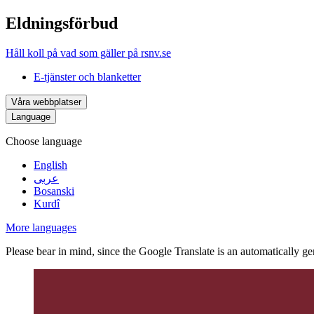
Eldningsförbud
Håll koll på vad som gäller på rsnv.se
E-tjänster och blanketter
Våra webbplatser
Language
Choose language
English
عربى
Bosanski
Kurdî
More languages
Please bear in mind, since the Google Translate is an automatically gene