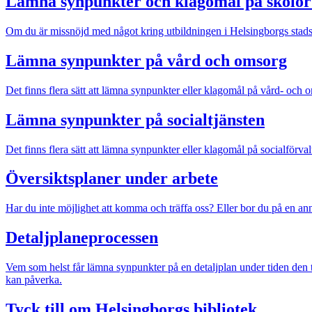
Lämna synpunkter och klagomål på skolor 
Om du är missnöjd med något kring utbildningen i Helsingborgs stads 
Lämna synpunkter på vård och omsorg
Det finns flera sätt att lämna synpunkter eller klagomål på vård- och 
Lämna synpunkter på socialtjänsten
Det finns flera sätt att lämna synpunkter eller klagomål på socialförva
Översiktsplaner under arbete
Har du inte möjlighet att komma och träffa oss? Eller bor du på en an
Detaljplaneprocessen
Vem som helst får lämna synpunkter på en detaljplan under tiden den t
kan påverka.
Tyck till om Helsingborgs bibliotek