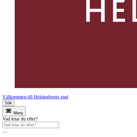
Välkommen till Helsingborgs stad
Sök
Meny
Vad letar du efter?