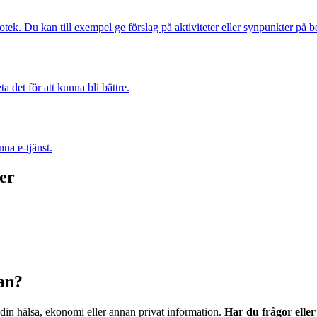
otek. Du kan till exempel ge förslag på aktiviteter eller synpunkter på 
 det för att kunna bli bättre.
na e-tjänst.
er
dan?
 din hälsa, ekonomi eller annan privat information.
Har du frågor elle