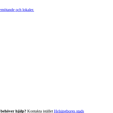
bemötande och lokaler.
r behöver hjälp?
Kontakta istället
Helsingborgs stads