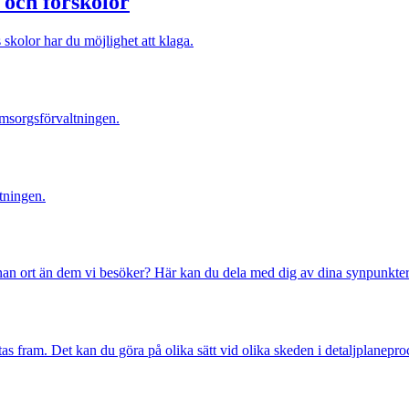
och förskolor
skolor har du möjlighet att klaga.
omsorgsförvaltningen.
ltningen.
nan ort än dem vi besöker? Här kan du dela med dig av dina synpunkter d
as fram. Det kan du göra på olika sätt vid olika skeden i detaljplanepro