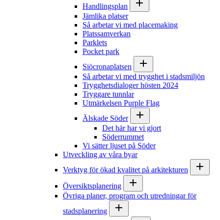
Handlingsplan
Jämlika platser
Så arbetar vi med placemaking
Platssamverkan
Parklets
Pocket park
Siöcronaplatsen
Så arbetar vi med trygghet i stadsmiljön
Trygghetsdialoger hösten 2024
Tryggare tunnlar
Utmärkelsen Purple Flag
Älskade Söder
Det här har vi gjort
Söderrummet
Vi sätter ljuset på Söder
Utveckling av våra byar
Verktyg för ökad kvalitet på arkitekturen
Översiktsplanering
Övriga planer, program och utredningar för
stadsplanering