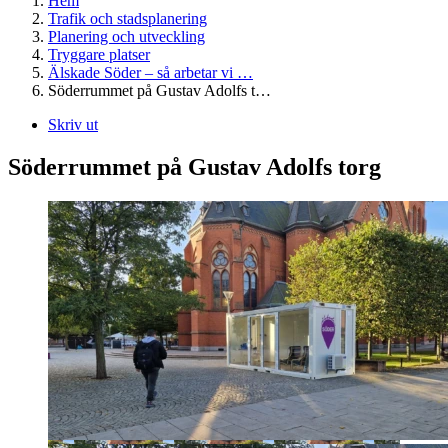
Hem
Trafik och stadsplanering
Planering och utveckling
Tryggare platser
Älskade Söder – så arbetar vi …
Söderrummet på Gustav Adolfs t…
Skriv ut
Söderrummet på Gustav Adolfs torg