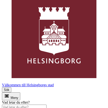
Välkommen till Helsingborgs stad
Sök
Meny
Vad letar du efter?