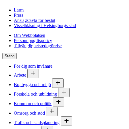
Larm
Press
Anslagstavla för beslut
Visselblåsning i Helsingborgs stad
Om Webbplatsen
Personuppgiftspolicy
Tillgänglighetsredogörelse
Stäng
För dig som invånare
Arbete
Bo, bygga och miljö
Förskola och utbildning
Kommun och politik
Omsorg och stöd
Trafik och stadsplanering