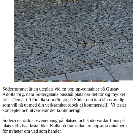
Söderrummet är en uteplats vid en pop up-container på Gustav
Adolfs torg, nära Södergatans busshållplats där det rör sig mycket
folk. Den är till för alla som rör sig på Söder och kan lånas av dig
som vill nå ut med din verksamhet (dock ej kommersiell). Vi testar
konceptet och utvärderar det kontinuerligt.
Söderscen ordnar evenemang på platsen och södervärdar finns på
plats vid vissa fasta tider. Kolla på framsidan av pop-up-containern
för nyheter om vad som händer.