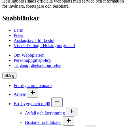
Helsingborgs stads officiella webbplats med service och information
för invånare, företagare och besökare.
Snabblänkar
Larm
Press
Anslagstavla för beslut
Visselblåsning i Helsingborgs stad
Om Webbplatsen
Personuppgiftspolicy
Tillgänglighetsredogörelse
Stäng
För dig som invånare
Arbete
Bo, bygga och miljö
Avfall och återvinning
Bostäder och lokaler