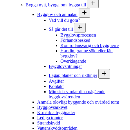
Bygga nytt, bygga om, bygga till
Bygglov och anmälan
Vad vill du göra?
Så går det till
Bygglovsprocessen
Förhandsbesked
Kontrollansvarig och byggherre
Har din granne sökt eller fått
bygglov?
Överklagande
Bygglovsritningar
Lagar, planer och riktlinjer
Avgifter
Kontakt
Min sida samlar dina pågående
bygglovsärenden
Anmäla olovligt byggande och ovårdad tomt
Bygglovsarkivet
K-märkta byggnader
Lediga tomter
Strandskydd
Vattenskyddsområden