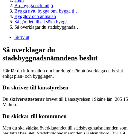
Hem
Bo, bygga och miljö
Bygga nytt, bygga om, bygga ti…
Bygglov och anmälan
Så går det till att söka byggl…
Så överklagar du stadsbyggnads…
Skriv ut
Så överklagar du
stadsbyggnadsnämndens beslut
Här får du information om hur du gör för att överklaga ett beslut
enligt plan- och bygglagen.
Du skriver till länsstyrelsen
Du
skriver/attesterar
brevet till Länsstyrelsen i Skåne län, 205 15
Malmö.
Du skickar till kommunen
Men du ska
skicka
överklagandet till stadsbyggnadsnämnden som
har fattat beslutet, Stadsbyggnadsnämnden i Helsingborg, 251 89