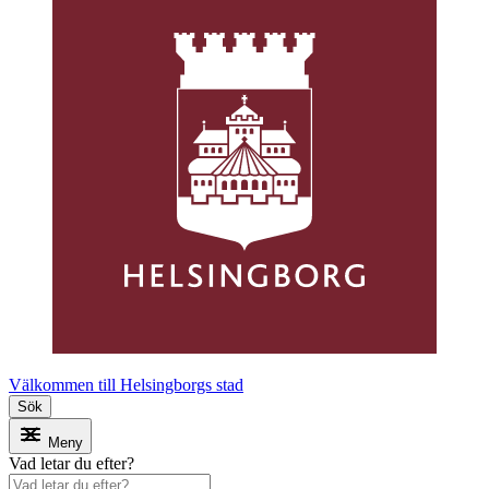
Välkommen till Helsingborgs stad
Sök
Meny
Vad letar du efter?