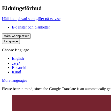
Eldningsförbud
Håll koll på vad som gäller på rsnv.se
E-tjänster och blanketter
Våra webbplatser
Language
Choose language
English
عربى
Bosanski
Kurdî
More languages
Please bear in mind, since the Google Translate is an automatically gene