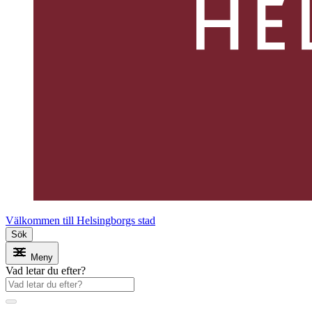
Välkommen till Helsingborgs stad
Sök
Meny
Vad letar du efter?