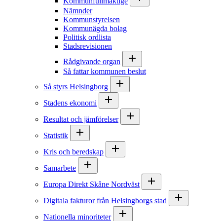
Kommunfullmäktige
Nämnder
Kommunstyrelsen
Kommunägda bolag
Politisk ordlista
Stadsrevisionen
Rådgivande organ
Så fattar kommunen beslut
Så styrs Helsingborg
Stadens ekonomi
Resultat och jämförelser
Statistik
Kris och beredskap
Samarbete
Europa Direkt Skåne Nordväst
Digitala fakturor från Helsingborgs stad
Nationella minoriteter