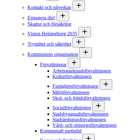
Kontakt och påverkan
Engagera dig!
Skador och försäkring
Vision Helsingborg 2035
Trygghet och säkerhet
Kommunens organisation
Förvaltningar
Arbetsmarknadsförvaltningen
Kulturförvaltningen
Fastighetsförvaltningen
Miljöförvaltningen
Skol- och fritidsförvaltningen
Socialförvaltningen
Stadsbyggnadsförvaltningen
Stadsledningsförvaltningen
Vård- och omsorgsförvaltningen
Kommunalt partistöd