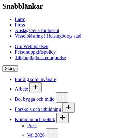
Snabblänkar
Larm
Press
Anslagstavla för beslut
Visselblåsning i Helsingborgs stad
Om Webbplatsen
Personuppgiftspolicy
Tillgänglighetsredogörelse
Stäng
För dig som invånare
Arbete
Bo, bygga och miljö
Förskola och utbildning
Kommun och politik
Press
Val 2026