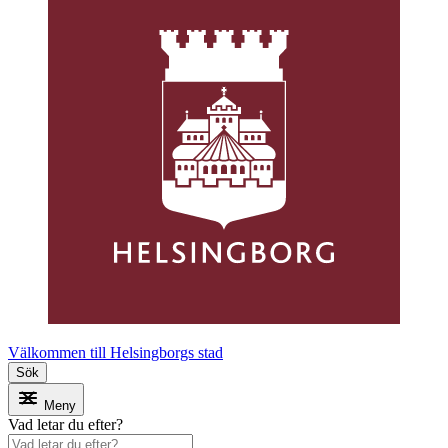
Välkommen till Helsingborgs stad
Sök
Meny
Vad letar du efter?