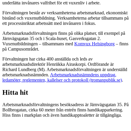
underlätta invånares valfrihet för ett vuxenliv i arbete.
Förvaltningen består av verksamheterna arbetsmarknad, ekonomiskt
bistånd och vuxenutbildning. Verksamheterna arbetar tillsammans på
ett processinriktat arbetssätt med invånaren i fokus.
Arbetsmarknadsförvaltningen finns på olika platser, till exempel på
Järnvägsgatan 35 och i Scala-huset, Gasverksgatan 2.
Vuxenutbildningen – tillsammans med
Komvux Helsingborg
– finns
på Campusområdet.
Förvaltningen har cirka 400 anställda och leds av
arbetsmarknadsdirektör Henriikka Airaskorpi. Ordförande är
Richard Lundberg (M). Arbetsmarknadsförvaltningen är underställd
arbetsmarknadsnämnden.
Arbetsmarknadsnämndens uppdrag,
ledamöter, reglementen, kallelser och protokoll (tromanpublik.se)
.
Hitta hit
Arbetsmarknadsförvaltningens besöksadress är Järnvägsgatan 35. På
Bollbrogatan, cirka 60 meter från entrén finns handikapparkering.
Hiss finns i markplan och även handikapptoaletter är tillgängliga.