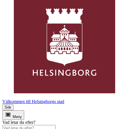
Välkommen till Helsingborgs stad
Sök
Meny
Vad letar du efter?