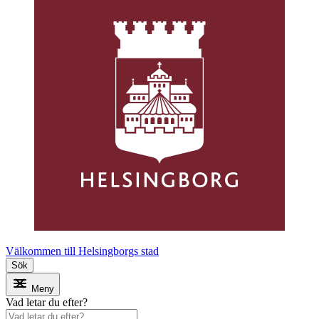
Välkommen till Helsingborgs stad
Sök
Meny
Vad letar du efter?