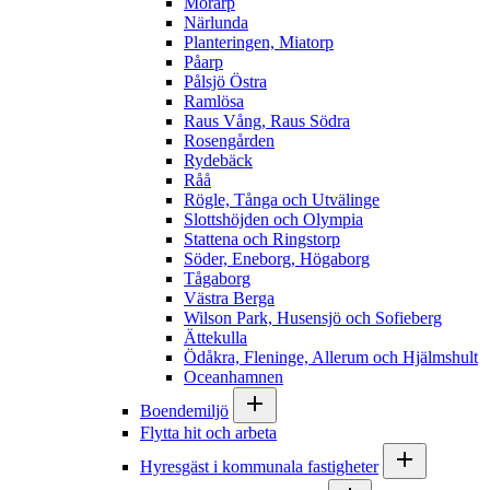
Mörarp
Närlunda
Planteringen, Miatorp
Påarp
Pålsjö Östra
Ramlösa
Raus Vång, Raus Södra
Rosengården
Rydebäck
Råå
Rögle, Tånga och Utvälinge
Slottshöjden och Olympia
Stattena och Ringstorp
Söder, Eneborg, Högaborg
Tågaborg
Västra Berga
Wilson Park, Husensjö och Sofieberg
Ättekulla
Ödåkra, Fleninge, Allerum och Hjälmshult
Oceanhamnen
Boendemiljö
Flytta hit och arbeta
Hyresgäst i kommunala fastigheter