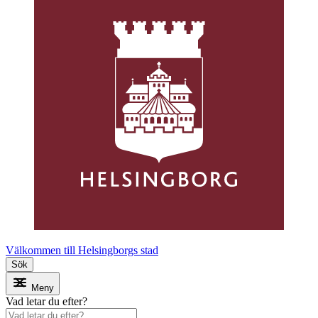
Välkommen till Helsingborgs stad
Sök
Meny
Vad letar du efter?