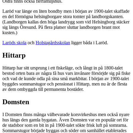
Östra finns också flerfamiljshus.
Laröd var länge en liten bondby men i början av 1900-talet skaffade
en del förmögna helsingborgare stora tomter på landborgskanten.
(Landborgen kallas den höga landrygg som vid Helsingborg stäcker
sig längs Öresund. På flera platser sluttar landborgen brant mot
kusten.)
Laröds skola
och
Holstagårdsskolan
ligger båda i Laröd.
Hittarp
Hittarp har sitt ursprung i ett fiskeläge, och långt in på 1800-talet
bestod orten bara av några få hus vars invånare försörjde sig på fiske
och vad de kunde odla på sina små markbitar. I början av 1900-talet
byggdes sommarstugor och pensionat i Hittarp, men nu är de flesta
av dem ombyggda till permanenta bostäder.
Domsten
I Domsten finns många välbevarade korsvirkeshus men också nyare
hus längs den gamla bygatan. Även Domsten var en populär ort för
de stadsbor som en bit in på 1900-talet sökte frisk luft på somrarna.
Sommarstugor började byggas och söder om samhället etablerades