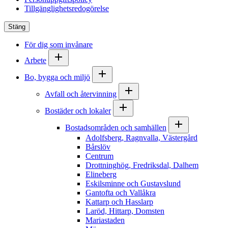
Tillgänglighetsredogörelse
Stäng
För dig som invånare
Arbete
Bo, bygga och miljö
Avfall och återvinning
Bostäder och lokaler
Bostadsområden och samhällen
Adolfsberg, Ragnvalla, Västergård
Bårslöv
Centrum
Drottninghög, Fredriksdal, Dalhem
Elineberg
Eskilsminne och Gustavslund
Gantofta och Vallåkra
Kattarp och Hasslarp
Laröd, Hittarp, Domsten
Mariastaden