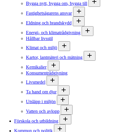
Bygga nytt, bygga om, bygga till
Fastighetsägarens ansvar
Eldning och brandskydd
Energi- och klimatrådgivning
Hållbar livsstil
Klimat och miljö
Kartor, lantmäteri och mätning
Kemikalier
Konsumentrådgivning
Livsmedel
Ta hand om djur
Utsläpp i miljön
Vatten och avlopp
Förskola och utbildning
Kommun och politik